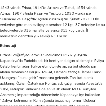
1943 yılında Erbaa, 1944’te Artova ve Turhal, 1954 yılında
Almus, 1987 yılında Pazar ve Yeşilyurt, 1990 yılında ise
Sulusaray ve Başçiftlik ilçeleri kurulmuştur. Şubat 2021 TÜİK
verilerine göre merkez ilçeyle beraber 12 ilçe, 37 belediye ile bu
belediyelerde 315 mahalle ve ayrıca 613 köy vardır. İl
merkezinin denizden yüksekliği 630 m.’dir.
Etimoloji
Bizanslı coğrafyacı İeroklis Sinekdimos MS 6. yüzyılda
Kapadokya’da Eudokia adlı bir kent yer aldığını bildirmiştir. Evliya
Çelebi kentin adını Türkçe etimolojiyle arpası bol olduğu için
atların doymasına karşılık Tok-at, Osmanlı tarihçisi. İsmail Hakkı
Uzunçarşılı “surlu şehir” manasına gelendir. Toh-kat olarak
açıklamış, Özhan Öztürk ise Pontus adlı çalışmasında Avesta’da
“ülke, şatraplık” anlamına gelen ve ilk olarak MÖ 6. yüzyılda
Ahameniş İmparatorluğu döneminde Kapadokya için kullanılan
“Dahyu” kelimesinin Rum ağzında bozulmuş formu “Dokeia”