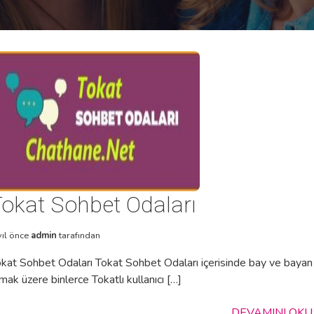
okat Sohbet Odaları
yıl önce
admin
tarafından
kat Sohbet Odaları Tokat Sohbet Odaları içerisinde bay ve bayan
mak üzere binlerce Tokatlı kullanıcı […]
DEVAMINI OKU