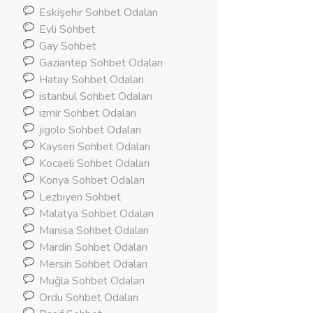
Eskişehir Sohbet Odaları
Evli Sohbet
Gay Sohbet
Gaziantep Sohbet Odaları
Hatay Sohbet Odaları
istanbul Sohbet Odaları
izmir Sohbet Odaları
jigolo Sohbet Odaları
Kayseri Sohbet Odaları
Kocaeli Sohbet Odaları
Konya Sohbet Odaları
Lezbiyen Sohbet
Malatya Sohbet Odaları
Manisa Sohbet Odaları
Mardin Sohbet Odaları
Mersin Sohbet Odaları
Muğla Sohbet Odaları
Ordu Sohbet Odaları