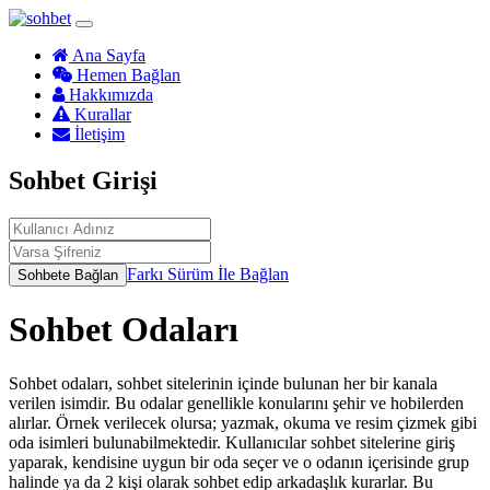
Ana Sayfa
Hemen Bağlan
Hakkımızda
Kurallar
İletişim
Sohbet Girişi
Farkı Sürüm İle Bağlan
Sohbete Bağlan
Sohbet Odaları
Sohbet odaları, sohbet sitelerinin içinde bulunan her bir kanala
verilen isimdir. Bu odalar genellikle konularını şehir ve hobilerden
alırlar. Örnek verilecek olursa; yazmak, okuma ve resim çizmek gibi
oda isimleri bulunabilmektedir. Kullanıcılar sohbet sitelerine giriş
yaparak, kendisine uygun bir oda seçer ve o odanın içerisinde grup
halinde ya da 2 kişi olarak sohbet edip arkadaşlık kurarlar. Bu