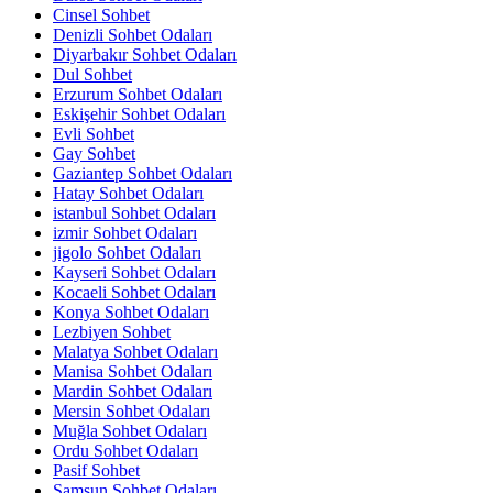
Cinsel Sohbet
Denizli Sohbet Odaları
Diyarbakır Sohbet Odaları
Dul Sohbet
Erzurum Sohbet Odaları
Eskişehir Sohbet Odaları
Evli Sohbet
Gay Sohbet
Gaziantep Sohbet Odaları
Hatay Sohbet Odaları
istanbul Sohbet Odaları
izmir Sohbet Odaları
jigolo Sohbet Odaları
Kayseri Sohbet Odaları
Kocaeli Sohbet Odaları
Konya Sohbet Odaları
Lezbiyen Sohbet
Malatya Sohbet Odaları
Manisa Sohbet Odaları
Mardin Sohbet Odaları
Mersin Sohbet Odaları
Muğla Sohbet Odaları
Ordu Sohbet Odaları
Pasif Sohbet
Samsun Sohbet Odaları