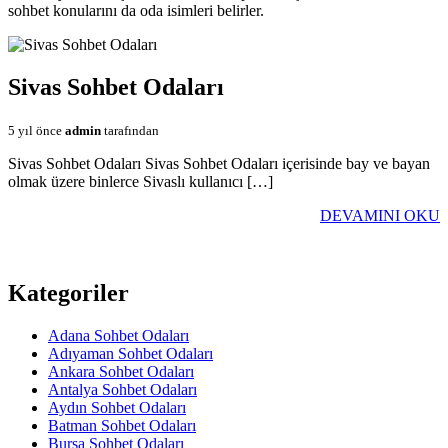
sohbet konularını da oda isimleri belirler.
Sivas Sohbet Odaları
5 yıl önce
admin
tarafından
Sivas Sohbet Odaları Sivas Sohbet Odaları içerisinde bay ve bayan
olmak üzere binlerce Sivaslı kullanıcı […]
DEVAMINI OKU
Kategoriler
Adana Sohbet Odaları
Adıyaman Sohbet Odaları
Ankara Sohbet Odaları
Antalya Sohbet Odaları
Aydın Sohbet Odaları
Batman Sohbet Odaları
Bursa Sohbet Odaları