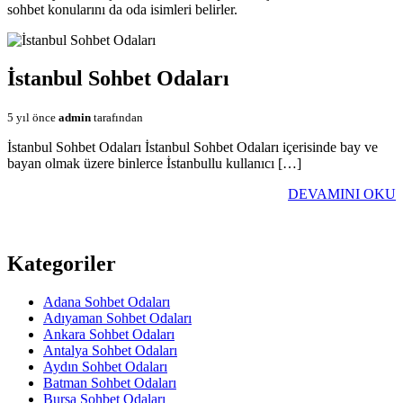
sohbet konularını da oda isimleri belirler.
İstanbul Sohbet Odaları
5 yıl önce
admin
tarafından
İstanbul Sohbet Odaları İstanbul Sohbet Odaları içerisinde bay ve
bayan olmak üzere binlerce İstanbullu kullanıcı […]
DEVAMINI OKU
Kategoriler
Adana Sohbet Odaları
Adıyaman Sohbet Odaları
Ankara Sohbet Odaları
Antalya Sohbet Odaları
Aydın Sohbet Odaları
Batman Sohbet Odaları
Bursa Sohbet Odaları