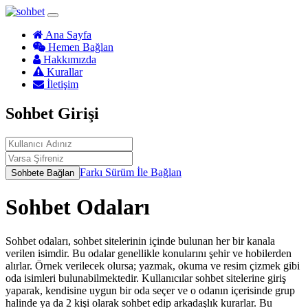
Ana Sayfa
Hemen Bağlan
Hakkımızda
Kurallar
İletişim
Sohbet Girişi
Farkı Sürüm İle Bağlan
Sohbete Bağlan
Sohbet Odaları
Sohbet odaları, sohbet sitelerinin içinde bulunan her bir kanala
verilen isimdir. Bu odalar genellikle konularını şehir ve hobilerden
alırlar. Örnek verilecek olursa; yazmak, okuma ve resim çizmek gibi
oda isimleri bulunabilmektedir. Kullanıcılar sohbet sitelerine giriş
yaparak, kendisine uygun bir oda seçer ve o odanın içerisinde grup
halinde ya da 2 kişi olarak sohbet edip arkadaşlık kurarlar. Bu