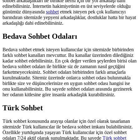
sohbet arkadaşlıkları ile birlikte ilerisi için bir yol arkadaşı dahi
edinebilirsiniz. İnternetin hakimiyetinin en üst seviyelerde olduğu
günümüz dünyasında
sohbet
etmek isteyen pek çok kullanıcıyı
barındıran sitemizde yepyeni arkadaşlıklar, dostluklar hatta bir hayat
arkadaşlığı dahi edinebilirsiniz.
Bedava Sohbet Odaları
Bedava sohbet etmek isteyen kullanıcılar için sitemizde birbirinden
farklı sohbet kanalları mevcuttur. Bu kanallar üzerinden dilediğiniz
kadar sohbet edebilirsiniz. En çok değer verilen şeylerden birisi olan
bedava sohbet odaları ile birlikte siz de zamanın nasıl geçtiğini
farketmeyeceksiniz. Sohbet odaları birbirinden farklı amaçlarla
kurulmaktadır. Sitemiz üzerinde onlarca sohbet odası bulunmakla
birlikte size ve düşüncelerinize en uygun sohbet odası hangisi ise
onu kullanabilirsiniz. Bu sayede sohbet odaları arasında gezinerek
her odanın kitlesine göre insanla arkadaşlık kurabilirsiniz.
Türk Sohbet
Türk sohbet konusunda arayışı olanlar için özel olarak tasarlanan
sitemizde Türk kullanıcılar ile bedava sohbet imkanı bulabilirsiniz.
Özellikle yurtdışında yaşayan Türk kullanıcılar için özel sohbet
odaları 7/24 aktif olarak sunulmaktadır. Bu sayede
Türk sohbet