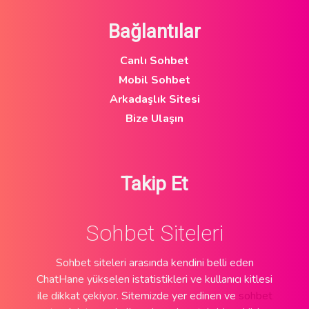
Bağlantılar
Canlı Sohbet
Mobil Sohbet
Arkadaşlık Sitesi
Bize Ulaşın
Takip Et
Sohbet Siteleri
Sohbet siteleri arasında kendini belli eden
ChatHane yükselen istatistikleri ve kullanıcı kitlesi
ile dikkat çekiyor. Sitemizde yer edinen ve
sohbet