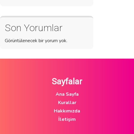
Son Yorumlar
Görüntülenecek bir yorum yok.
Sayfalar
Ana Sayfa
Kurallar
Hakkımızda
İletişim