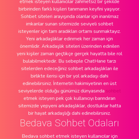
etmek isteyen kullanıcılar zahmetsiz bir şekilde
birbirinden farklı kişileri tanımanın keyfini yaşıyor.
Sohbet siteleri arayışında olanlar için inanılmaz
imkanlar sunan sitemizde seviyeli sohbet
isteyenler için tam aradıkları ortamı sunmaktayız.
Yeni arkadaşlıklar edinmek her zaman için
önemlidir. Arkadaşlık siteleri üzerinden edinilen
yeni kişiler zaman geçtikçe gerçek hayatta bile rol
bulabilmektedir. Bu sebeple ChatHane tarzı
sitelerden edeceğiniz sohbet arkadaşlıkları ile
birlikte ilerisi için bir yol arkadaşı dahi
edinebilirsiniz. İnternetin hakimiyetinin en üst
seviyelerde olduğu günümüz dünyasında
sohbet
etmek isteyen pek çok kullanıcıyı barındıran
sitemizde yepyeni arkadaşlıklar, dostluklar hatta
bir hayat arkadaşlığı dahi edinebilirsiniz.
Bedava Sohbet Odaları
Bedava sohbet etmek isteyen kullanıcılar için