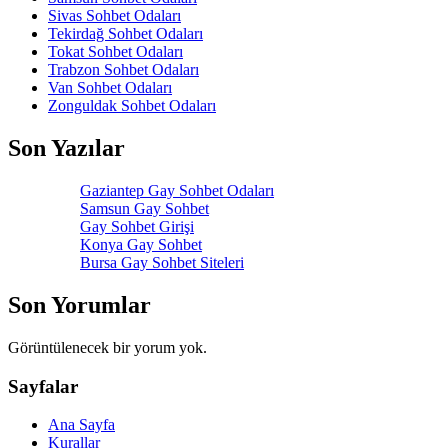
Sivas Sohbet Odaları
Tekirdağ Sohbet Odaları
Tokat Sohbet Odaları
Trabzon Sohbet Odaları
Van Sohbet Odaları
Zonguldak Sohbet Odaları
Son Yazılar
Gaziantep Gay Sohbet Odaları
Samsun Gay Sohbet
Gay Sohbet Girişi
Konya Gay Sohbet
Bursa Gay Sohbet Siteleri
Son Yorumlar
Görüntülenecek bir yorum yok.
Sayfalar
Ana Sayfa
Kurallar