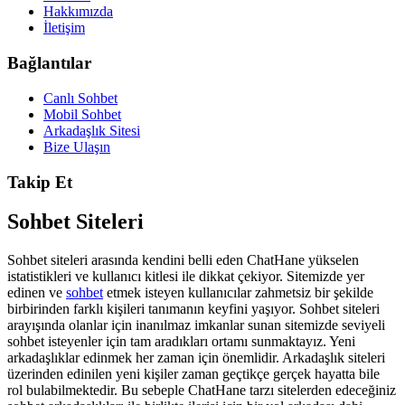
Hakkımızda
İletişim
Bağlantılar
Canlı Sohbet
Mobil Sohbet
Arkadaşlık Sitesi
Bize Ulaşın
Takip Et
Sohbet Siteleri
Sohbet siteleri arasında kendini belli eden ChatHane yükselen
istatistikleri ve kullanıcı kitlesi ile dikkat çekiyor. Sitemizde yer
edinen ve
sohbet
etmek isteyen kullanıcılar zahmetsiz bir şekilde
birbirinden farklı kişileri tanımanın keyfini yaşıyor. Sohbet siteleri
arayışında olanlar için inanılmaz imkanlar sunan sitemizde seviyeli
sohbet isteyenler için tam aradıkları ortamı sunmaktayız. Yeni
arkadaşlıklar edinmek her zaman için önemlidir. Arkadaşlık siteleri
üzerinden edinilen yeni kişiler zaman geçtikçe gerçek hayatta bile
rol bulabilmektedir. Bu sebeple ChatHane tarzı sitelerden edeceğiniz