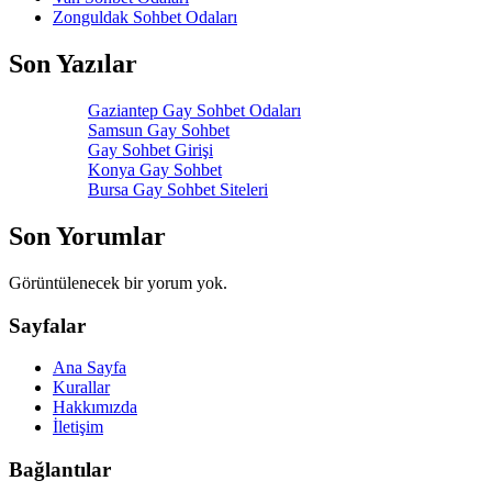
Zonguldak Sohbet Odaları
Son Yazılar
Gaziantep Gay Sohbet Odaları
Samsun Gay Sohbet
Gay Sohbet Girişi
Konya Gay Sohbet
Bursa Gay Sohbet Siteleri
Son Yorumlar
Görüntülenecek bir yorum yok.
Sayfalar
Ana Sayfa
Kurallar
Hakkımızda
İletişim
Bağlantılar