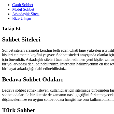
Canlı Sohbet
Mobil Sohbet
Arkadaşlık Sitesi
Bize Ulaşın
Takip Et
Sohbet Siteleri
Sohbet siteleri arasında kendini belli eden ChatHane yükselen istatistik
kişileri tanımanın keyfini yaşıyor. Sohbet siteleri arayışında olanlar 
için önemlidir. Arkadaşlık siteleri üzerinden edinilen yeni kişiler zama
bir yol arkadaşı dahi edinebilirsiniz. İnternetin hakimiyetinin en üs
bir hayat arkadaşlığı dahi edinebilirsiniz.
Bedava Sohbet Odaları
Bedava sohbet etmek isteyen kullanıcılar için sitemizde birbirinden far
sohbet odaları ile birlikte siz de zamanın nasıl geçtiğini farketmeyece
düşüncelerinize en uygun sohbet odası hangisi ise onu kullanabilirsini
Türk Sohbet