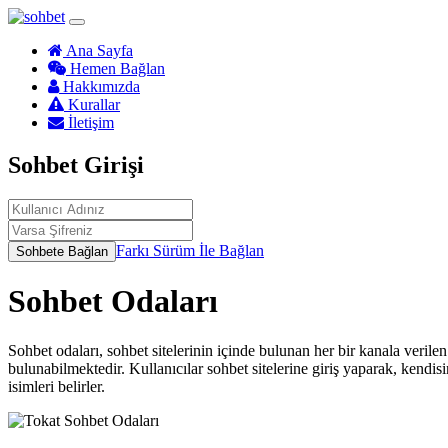
Ana Sayfa
Hemen Bağlan
Hakkımızda
Kurallar
İletişim
Sohbet Girişi
Farkı Sürüm İle Bağlan
Sohbete Bağlan
Sohbet Odaları
Sohbet odaları, sohbet sitelerinin içinde bulunan her bir kanala verile
bulunabilmektedir. Kullanıcılar sohbet sitelerine giriş yaparak, kendis
isimleri belirler.