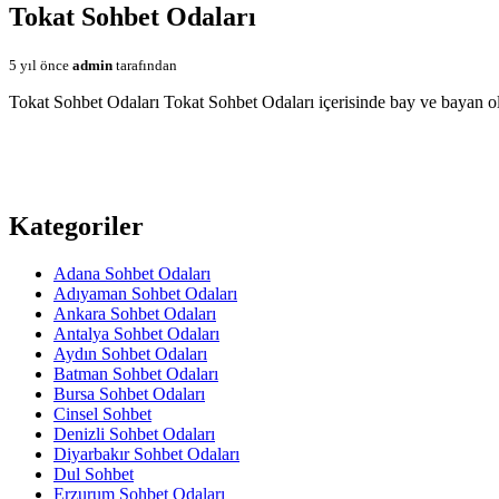
Tokat Sohbet Odaları
5 yıl önce
admin
tarafından
Tokat Sohbet Odaları Tokat Sohbet Odaları içerisinde bay ve bayan ol
Kategoriler
Adana Sohbet Odaları
Adıyaman Sohbet Odaları
Ankara Sohbet Odaları
Antalya Sohbet Odaları
Aydın Sohbet Odaları
Batman Sohbet Odaları
Bursa Sohbet Odaları
Cinsel Sohbet
Denizli Sohbet Odaları
Diyarbakır Sohbet Odaları
Dul Sohbet
Erzurum Sohbet Odaları