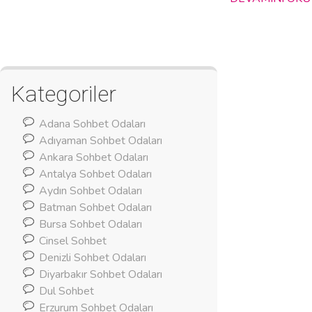
Kategoriler
Adana Sohbet Odaları
Adıyaman Sohbet Odaları
Ankara Sohbet Odaları
Antalya Sohbet Odaları
Aydın Sohbet Odaları
Batman Sohbet Odaları
Bursa Sohbet Odaları
Cinsel Sohbet
Denizli Sohbet Odaları
Diyarbakır Sohbet Odaları
Dul Sohbet
Erzurum Sohbet Odaları