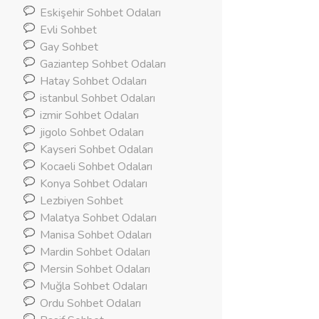
Eskişehir Sohbet Odaları
Evli Sohbet
Gay Sohbet
Gaziantep Sohbet Odaları
Hatay Sohbet Odaları
istanbul Sohbet Odaları
izmir Sohbet Odaları
jigolo Sohbet Odaları
Kayseri Sohbet Odaları
Kocaeli Sohbet Odaları
Konya Sohbet Odaları
Lezbiyen Sohbet
Malatya Sohbet Odaları
Manisa Sohbet Odaları
Mardin Sohbet Odaları
Mersin Sohbet Odaları
Muğla Sohbet Odaları
Ordu Sohbet Odaları