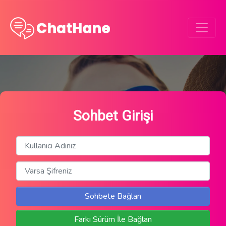
Sohbet Girişi
Sohbete Bağlan
Farkı Sürüm İle Bağlan