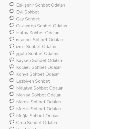
Eskişehir Sohbet Odaları
Evli Sohbet
Gay Sohbet
Gaziantep Sohbet Odaları
Hatay Sohbet Odaları
istanbul Sohbet Odaları
izmir Sohbet Odaları
jigolo Sohbet Odaları
Kayseri Sohbet Odaları
Kocaeli Sohbet Odaları
Konya Sohbet Odaları
Lezbiyen Sohbet
Malatya Sohbet Odaları
Manisa Sohbet Odaları
Mardin Sohbet Odaları
Mersin Sohbet Odaları
Muğla Sohbet Odaları
Ordu Sohbet Odaları