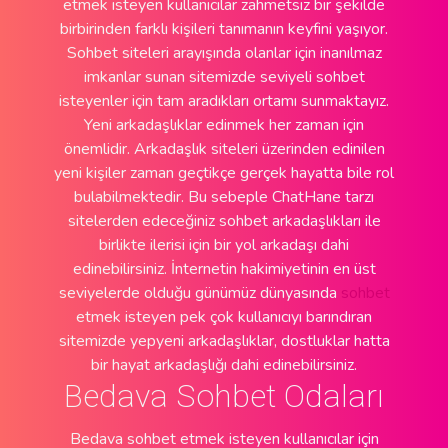
etmek isteyen kullanıcılar zahmetsiz bir şekilde
birbirinden farklı kişileri tanımanın keyfini yaşıyor.
Sohbet siteleri arayışında olanlar için inanılmaz
imkanlar sunan sitemizde seviyeli sohbet
isteyenler için tam aradıkları ortamı sunmaktayız.
Yeni arkadaşlıklar edinmek her zaman için
önemlidir. Arkadaşlık siteleri üzerinden edinilen
yeni kişiler zaman geçtikçe gerçek hayatta bile rol
bulabilmektedir. Bu sebeple ChatHane tarzı
sitelerden edeceğiniz sohbet arkadaşlıkları ile
birlikte ilerisi için bir yol arkadaşı dahi
edinebilirsiniz. İnternetin hakimiyetinin en üst
seviyelerde olduğu günümüz dünyasında
sohbet
etmek isteyen pek çok kullanıcıyı barındıran
sitemizde yepyeni arkadaşlıklar, dostluklar hatta
bir hayat arkadaşlığı dahi edinebilirsiniz.
Bedava Sohbet Odaları
Bedava sohbet etmek isteyen kullanıcılar için