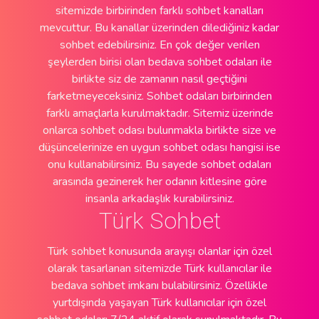
sitemizde birbirinden farklı sohbet kanalları
mevcuttur. Bu kanallar üzerinden dilediğiniz kadar
sohbet edebilirsiniz. En çok değer verilen
şeylerden birisi olan bedava sohbet odaları ile
birlikte siz de zamanın nasıl geçtiğini
farketmeyeceksiniz. Sohbet odaları birbirinden
farklı amaçlarla kurulmaktadır. Sitemiz üzerinde
onlarca sohbet odası bulunmakla birlikte size ve
düşüncelerinize en uygun sohbet odası hangisi ise
onu kullanabilirsiniz. Bu sayede sohbet odaları
arasında gezinerek her odanın kitlesine göre
insanla arkadaşlık kurabilirsiniz.
Türk Sohbet
Türk sohbet konusunda arayışı olanlar için özel
olarak tasarlanan sitemizde Türk kullanıcılar ile
bedava sohbet imkanı bulabilirsiniz. Özellikle
yurtdışında yaşayan Türk kullanıcılar için özel