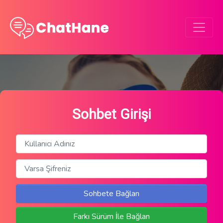
Sohbet Girişi
Sohbete Bağlan
Farkı Sürüm İle Bağlan