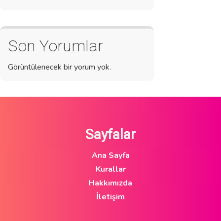
Son Yorumlar
Görüntülenecek bir yorum yok.
Sayfalar
Ana Sayfa
Kurallar
Hakkımızda
İletişim