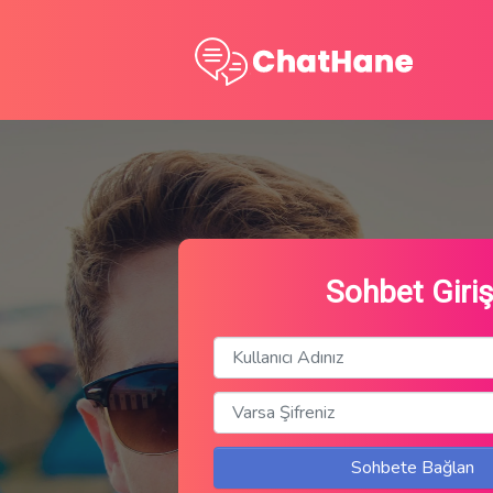
Sohbet Giriş
Sohbete Bağlan