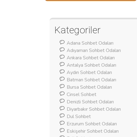
Kategoriler
Adana Sohbet Odaları
Adıyaman Sohbet Odaları
Ankara Sohbet Odaları
Antalya Sohbet Odaları
Aydın Sohbet Odaları
Batman Sohbet Odaları
Bursa Sohbet Odaları
Cinsel Sohbet
Denizli Sohbet Odaları
Diyarbakır Sohbet Odaları
Dul Sohbet
Erzurum Sohbet Odaları
Eskişehir Sohbet Odaları