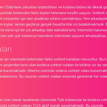
en ChatHane yükselen istatistikleri ve kullanıcı kitlesi ile dikkat 
ekilde birbirinden farklı kişileri tanımanın keyfini yaşıyor. Sohbet si
 isteyenler için tam aradıkları ortamı sunmaktayız. Yeni arkadaşlı
eni kişiler zaman geçtikçe gerçek hayatta bile rol bulabilmektedir
kte ilerisi için bir yol arkadaşı dahi edinebilirsiniz. İnternetin haki
en pek çok kullanıcıyı barındıran sitemizde yepyeni arkadaşlıklar, 
ları
 için sitemizde birbirinden farklı sohbet kanalları mevcuttur. Bu ka
n şeylerden birisi olan bedava sohbet odaları ile birlikte siz de z
rla kurulmaktadır. Sitemiz üzerinde onlarca sohbet odası bulunmakl
nabilirsiniz. Bu sayede sohbet odaları arasında gezinerek her odan
n özel olarak tasarlanan sitemizde Türk kullanıcılar ile bedava sohb
in özel sohbet odaları 7/24 aktif olarak sunulmaktadır. Bu sayede
T