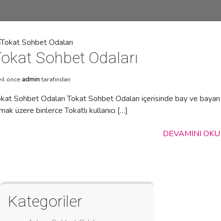
okat Sohbet Odaları
yıl önce
admin
tarafından
kat Sohbet Odaları Tokat Sohbet Odaları içerisinde bay ve bayan
mak üzere binlerce Tokatlı kullanıcı […]
DEVAMINI OKU
Kategoriler