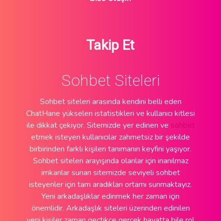
Takip Et
Sohbet Siteleri
Sohbet siteleri arasında kendini belli eden
ChatHane yükselen istatistikleri ve kullanıcı kitlesi
ile dikkat çekiyor. Sitemizde yer edinen ve
sohbet
etmek isteyen kullanıcılar zahmetsiz bir şekilde
birbirinden farklı kişileri tanımanın keyfini yaşıyor.
Sohbet siteleri arayışında olanlar için inanılmaz
imkanlar sunan sitemizde seviyeli sohbet
isteyenler için tam aradıkları ortamı sunmaktayız.
Yeni arkadaşlıklar edinmek her zaman için
önemlidir. Arkadaşlık siteleri üzerinden edinilen
yeni kişiler zaman geçtikçe gerçek hayatta bile rol