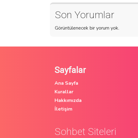
Son Yorumlar
Görüntülenecek bir yorum yok.
Sayfalar
Ana Sayfa
Kurallar
Hakkımızda
İletişim
Sohbet Siteleri