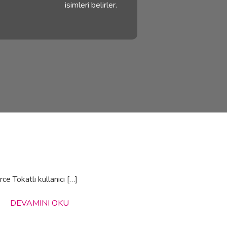
isimleri belirler.
e Tokatlı kullanıcı […]
DEVAMINI OKU