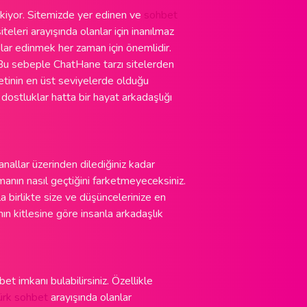
çekiyor. Sitemizde yer edinen ve
sohbet
teleri arayışında olanlar için inanılmaz
klar edinmek her zaman için önemlidir.
. Bu sebeple ChatHane tarzı sitelerden
miyetinin en üst seviyelerde olduğu
dostluklar hatta bir hayat arkadaşlığı
nallar üzerinden dilediğiniz kadar
amanın nasıl geçtiğini farketmeyeceksiniz.
a birlikte size ve düşüncelerinize en
ın kitlesine göre insanla arkadaşlık
et imkanı bulabilirsiniz. Özellikle
ürk sohbet
arayışında olanlar