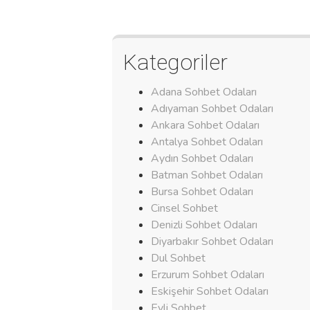
Kategoriler
Adana Sohbet Odaları
Adıyaman Sohbet Odaları
Ankara Sohbet Odaları
Antalya Sohbet Odaları
Aydın Sohbet Odaları
Batman Sohbet Odaları
Bursa Sohbet Odaları
Cinsel Sohbet
Denizli Sohbet Odaları
Diyarbakır Sohbet Odaları
Dul Sohbet
Erzurum Sohbet Odaları
Eskişehir Sohbet Odaları
Evli Sohbet