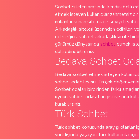
Sohbet siteleri arasında kendini belli ed
etmek isteyen kullanıcılar zahmetsiz bir ş
imkanlar sunan sitemizde seviyeli sohbet
Arkadaşlık siteleri üzerinden edinilen y
edeceğiniz sohbet arkadaşlıkları ile birli
günümüz dünyasında
sohbet
etmek istey
dahi edinebilirsiniz.
Bedava Sohbet Oda
Bedava sohbet etmek isteyen kullanıcılar
sohbet edebilirsiniz. En çok değer verile
Sohbet odaları birbirinden farklı amaçla
uygun sohbet odası hangisi ise onu kulla
kurabilirsiniz.
Türk Sohbet
Türk sohbet konusunda arayışı olanlar içi
yurtdışında yaşayan Türk kullanıcılar iç