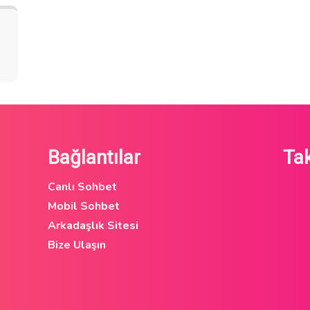
Bağlantılar
Tak
Canlı Sohbet
Mobil Sohbet
Arkadaşlık Sitesi
Bize Ulaşın