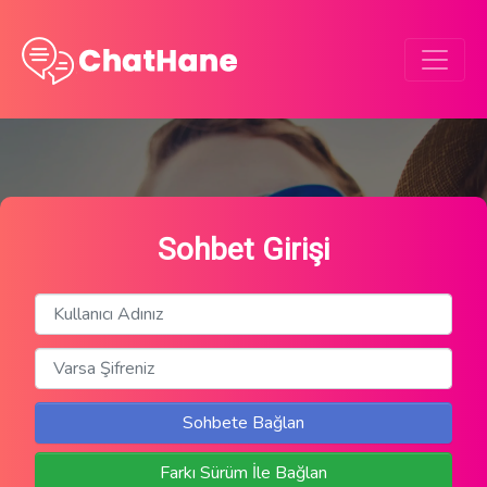
Sohbet Girişi
Sohbete Bağlan
Farkı Sürüm İle Bağlan