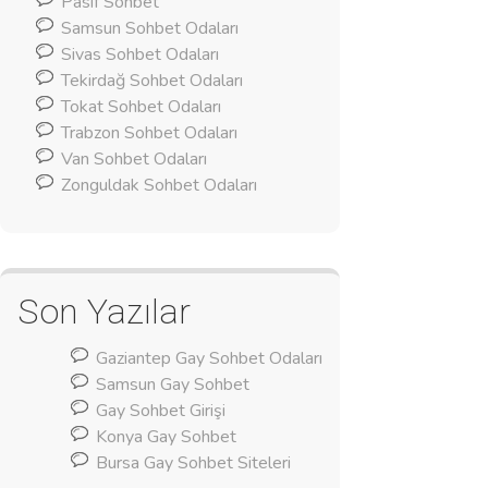
Pasif Sohbet
Samsun Sohbet Odaları
Sivas Sohbet Odaları
Tekirdağ Sohbet Odaları
Tokat Sohbet Odaları
Trabzon Sohbet Odaları
Van Sohbet Odaları
Zonguldak Sohbet Odaları
Son Yazılar
Gaziantep Gay Sohbet Odaları
Samsun Gay Sohbet
Gay Sohbet Girişi
Konya Gay Sohbet
Bursa Gay Sohbet Siteleri