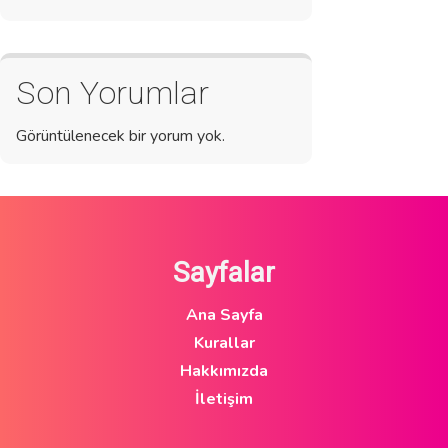
Son Yorumlar
Görüntülenecek bir yorum yok.
Sayfalar
Ana Sayfa
Kurallar
Hakkımızda
İletişim