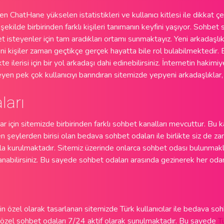
en ChatHane yükselen istatistikleri ve kullanıcı kitlesi ile dikkat 
ekilde birbirinden farklı kişileri tanımanın keyfini yaşıyor. Sohbet si
 isteyenler için tam aradıkları ortamı sunmaktayız. Yeni arkadaşlı
eni kişiler zaman geçtikçe gerçek hayatta bile rol bulabilmektedir
kte ilerisi için bir yol arkadaşı dahi edinebilirsiniz. İnternetin haki
en pek çok kullanıcıyı barındıran sitemizde yepyeni arkadaşlıklar, 
ları
 için sitemizde birbirinden farklı sohbet kanalları mevcuttur. Bu ka
n şeylerden birisi olan bedava sohbet odaları ile birlikte siz de z
rla kurulmaktadır. Sitemiz üzerinde onlarca sohbet odası bulunmakl
nabilirsiniz. Bu sayede sohbet odaları arasında gezinerek her odan
n özel olarak tasarlanan sitemizde Türk kullanıcılar ile bedava sohb
in özel sohbet odaları 7/24 aktif olarak sunulmaktadır. Bu sayede
T