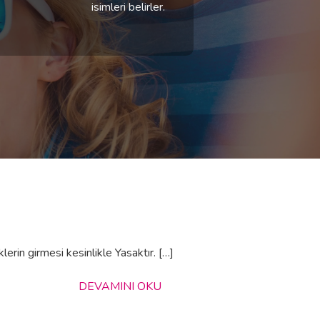
isimleri belirler.
erin girmesi kesinlikle Yasaktır. […]
DEVAMINI OKU