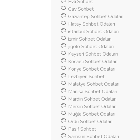
Evli Sohbet
Gay Sohbet
Gaziantep Sohbet Odaları
Hatay Sohbet Odaları
istanbul Sohbet Odaları
izmir Sohbet Odaları
jigolo Sohbet Odaları
Kayseri Sohbet Odaları
Kocaeli Sohbet Odaları
Konya Sohbet Odaları
Lezbiyen Sohbet
Malatya Sohbet Odaları
Manisa Sohbet Odaları
Mardin Sohbet Odaları
Mersin Sohbet Odaları
Muğla Sohbet Odaları
Ordu Sohbet Odaları
Pasif Sohbet
Samsun Sohbet Odaları