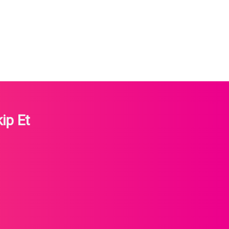
ip Et