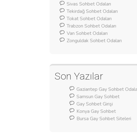
Sivas Sohbet Odaları
Tekirdağ Sohbet Odaları
Tokat Sohbet Odaları
Trabzon Sohbet Odaları
Van Sohbet Odaları
Zonguldak Sohbet Odaları
Son Yazılar
Gaziantep Gay Sohbet Odala
Samsun Gay Sohbet
Gay Sohbet Girişi
Konya Gay Sohbet
Bursa Gay Sohbet Siteleri