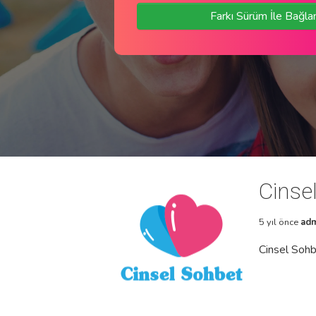
Farkı Sürüm İle Bağla
Cinse
5 yıl önce
ad
Cinsel Sohbe