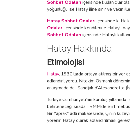
Sohbet Odaları
içerisinde kullanıcılar ol
yoğunluğu ise Hatay iline sınır ve yakın il
Hatay Sohbet Odaları
içerisinde ki Hatay
Odaları
içerisinde kendilerine Hataylı bay v
Sohbet Odaları
içerisinde Hataylı kullanı
Hatay Hakkında
Etimolojisi
Hatay
, 1930’larda ortaya atılmış bir yer
adlandırılıyordu. Nitekim Osmanlı dönemin
anlaşmada da “Sandjak d’Alexandretta (İs
Türkiye Cumhuriyeti’nin kuruluş yıllarında 
belirleneceği sırada TBMM’de Siirt mebu
Bir Yaprak” adlı makalesinde, Çin’in kuzey
yörenin Hatay olarak adlandırılması gerekti