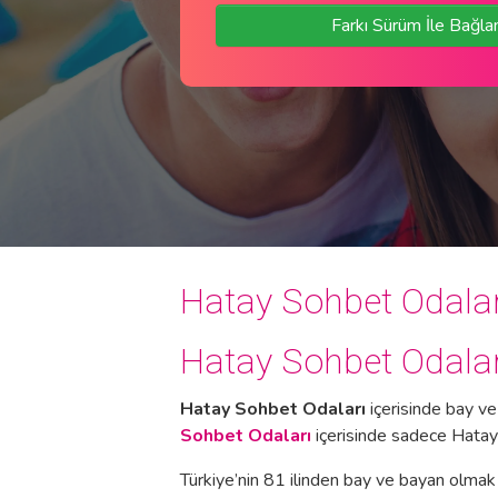
Farkı Sürüm İle Bağla
Hatay Sohbet Odalar
Hatay Sohbet Odalar
Hatay Sohbet Odaları
içerisinde bay ve
Sohbet Odaları
içerisinde sadece Hataylı 
Türkiye’nin 81 ilinden bay ve bayan olmak 