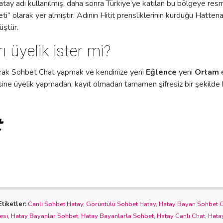
atay adı kullanılmış, daha sonra Türkiye’ye katılan bu bölgeye re
” olarak yer almıştır. Adının Hitit prensliklerinin kurduğu Hattena
üştür.
 üyelik ister mi?
arak Sohbet Chat yapmak ve kendinize yeni
Eğlence
yeni
Ortam
e
sine üyelik yapmadan, kayıt olmadan tamamen şifresiz bir şekilde
Etiketler:
Canlı Sohbet Hatay
,
Görüntülü Sohbet Hatay
,
Hatay Bayan Sohbet O
esi
,
Hatay Bayanlar Sohbet
,
Hatay Bayanlarla Sohbet
,
Hatay Canlı Chat
,
Hatay