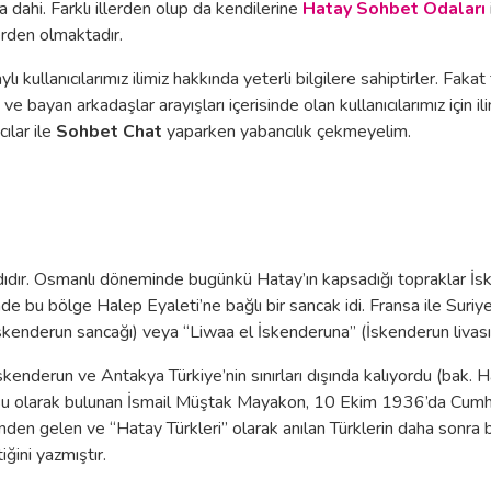
sa dahi. Farklı illerden olup da kendilerine
Hatay Sohbet Odaları
lerden olmaktadır.
lı kullanıcılarımız ilimiz hakkında yeterli bilgilere sahiptirler. Fakat
e bayan arkadaşlar arayışları içerisinde olan kullanıcılarımız için ilim
cılar ile
Sohbet Chat
yaparken yabancılık çekmeyelim.
 adıdır. Osmanlı döneminde bugünkü Hatay’ın kapsadığı topraklar İ
de bu bölge Halep Eyaleti’ne bağlı bir sancak idi. Fransa ile Suri
kenderun sancağı) veya “Liwaa el İskenderuna” (İskenderun livası
İskenderun ve Antakya Türkiye’nin sınırları dışında kalıyordu (bak. H
su olarak bulunan İsmail Müştak Mayakon, 10 Ekim 1936’da Cumhu
inden gelen ve “Hatay Türkleri” olarak anılan Türklerin daha sonra 
ğini yazmıştır.