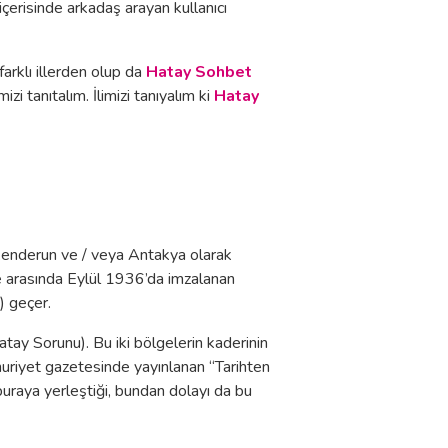
içerisinde arkadaş arayan kullanıcı
 farklı illerden olup da
Hatay Sohbet
izi tanıtalım. İlimizi tanıyalım ki
Hatay
skenderun ve / veya Antakya olarak
ye arasında Eylül 1936’da imzalanan
) geçer.
atay Sorunu). Bu iki bölgelerin kaderinin
riyet gazetesinde yayınlanan “Tarihten
buraya yerleştiği, bundan dolayı da bu