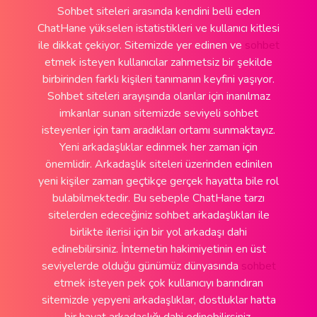
Sohbet siteleri arasında kendini belli eden
ChatHane yükselen istatistikleri ve kullanıcı kitlesi
ile dikkat çekiyor. Sitemizde yer edinen ve
sohbet
etmek isteyen kullanıcılar zahmetsiz bir şekilde
birbirinden farklı kişileri tanımanın keyfini yaşıyor.
Sohbet siteleri arayışında olanlar için inanılmaz
imkanlar sunan sitemizde seviyeli sohbet
isteyenler için tam aradıkları ortamı sunmaktayız.
Yeni arkadaşlıklar edinmek her zaman için
önemlidir. Arkadaşlık siteleri üzerinden edinilen
yeni kişiler zaman geçtikçe gerçek hayatta bile rol
bulabilmektedir. Bu sebeple ChatHane tarzı
sitelerden edeceğiniz sohbet arkadaşlıkları ile
birlikte ilerisi için bir yol arkadaşı dahi
edinebilirsiniz. İnternetin hakimiyetinin en üst
seviyelerde olduğu günümüz dünyasında
sohbet
etmek isteyen pek çok kullanıcıyı barındıran
sitemizde yepyeni arkadaşlıklar, dostluklar hatta