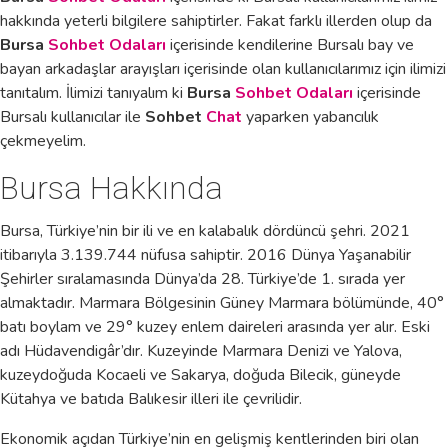
hakkında yeterli bilgilere sahiptirler. Fakat farklı illerden olup da
Bursa
Sohbet Odaları
içerisinde kendilerine Bursalı bay ve
bayan arkadaşlar arayışları içerisinde olan kullanıcılarımız için ilimizi
tanıtalım. İlimizi tanıyalım ki
Bursa
Sohbet Odaları
içerisinde
Bursalı kullanıcılar ile
Sohbet
Chat
yaparken yabancılık
çekmeyelim.
Bursa Hakkında
Bursa, Türkiye’nin bir ili ve en kalabalık dördüncü şehri. 2021
itibarıyla 3.139.744 nüfusa sahiptir. 2016 Dünya Yaşanabilir
Şehirler sıralamasında Dünya’da 28. Türkiye’de 1. sırada yer
almaktadır. Marmara Bölgesinin Güney Marmara bölümünde, 40°
batı boylam ve 29° kuzey enlem daireleri arasında yer alır. Eski
adı Hüdavendigâr’dır. Kuzeyinde Marmara Denizi ve Yalova,
kuzeydoğuda Kocaeli ve Sakarya, doğuda Bilecik, güneyde
Kütahya ve batıda Balıkesir illeri ile çevrilidir.
Ekonomik açıdan Türkiye’nin en gelişmiş kentlerinden biri olan