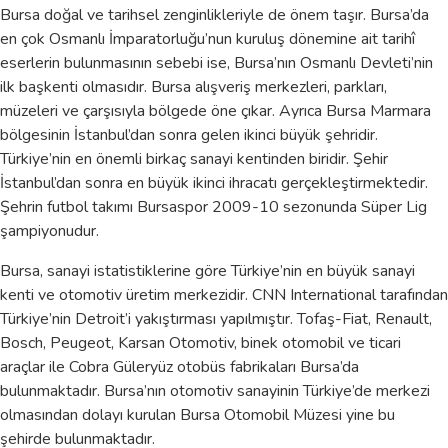
Bursa doğal ve tarihsel zenginlikleriyle de önem taşır. Bursa’da
en çok Osmanlı İmparatorluğu’nun kuruluş dönemine ait tarihî
eserlerin bulunmasının sebebi ise, Bursa’nın Osmanlı Devleti’nin
ilk başkenti olmasıdır. Bursa alışveriş merkezleri, parkları,
müzeleri ve çarşısıyla bölgede öne çıkar. Ayrıca Bursa Marmara
bölgesinin İstanbul’dan sonra gelen ikinci büyük şehridir.
Türkiye’nin en önemli birkaç sanayi kentinden biridir. Şehir
İstanbul’dan sonra en büyük ikinci ihracatı gerçekleştirmektedir.
Şehrin futbol takımı Bursaspor 2009-10 sezonunda Süper Lig
şampiyonudur.
Bursa, sanayi istatistiklerine göre Türkiye’nin en büyük sanayi
kenti ve otomotiv üretim merkezidir. CNN International tarafından
Türkiye’nin Detroit’i yakıştırması yapılmıştır. Tofaş-Fiat, Renault,
Bosch, Peugeot, Karsan Otomotiv, binek otomobil ve ticari
araçlar ile Cobra Güleryüz otobüs fabrikaları Bursa’da
bulunmaktadır. Bursa’nın otomotiv sanayinin Türkiye’de merkezi
olmasından dolayı kurulan Bursa Otomobil Müzesi yine bu
şehirde bulunmaktadır.