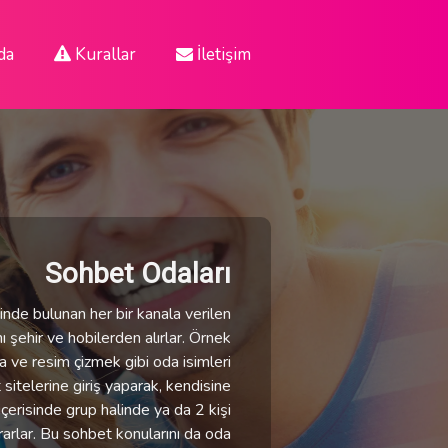
da
Kurallar
İletişim
Sohbet Odaları
çinde bulunan her bir kanala verilen
nı şehir ve hobilerden alırlar. Örnek
 ve resim çizmek gibi oda isimleri
 sitelerine giriş yaparak, kendisine
çerisinde grup halinde ya da 2 kişi
rarlar. Bu sohbet konularını da oda