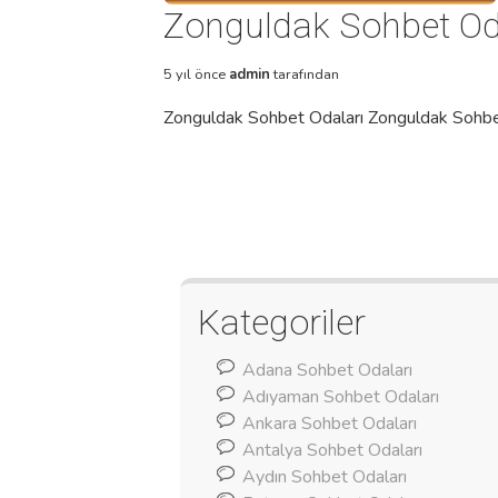
Zonguldak Sohbet Od
5 yıl önce
admin
tarafından
Zonguldak Sohbet Odaları Zonguldak Sohbet O
Kategoriler
Adana Sohbet Odaları
Adıyaman Sohbet Odaları
Ankara Sohbet Odaları
Antalya Sohbet Odaları
Aydın Sohbet Odaları