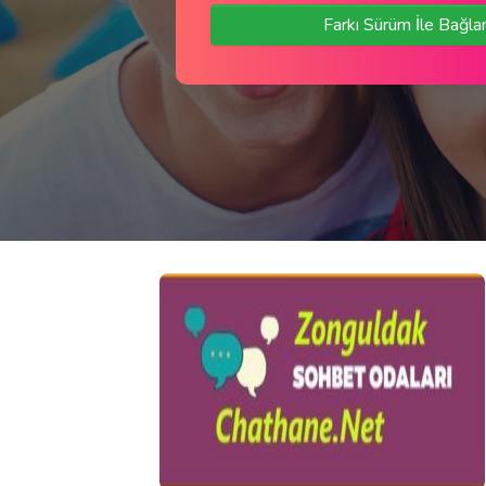
Farkı Sürüm İle Bağla