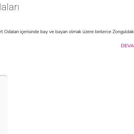
aları
daları içerisinde bay ve bayan olmak üzere binlerce Zonguldaklı 
DEVA