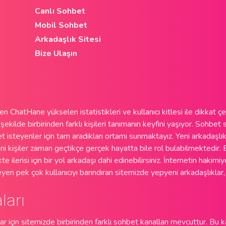
Canlı Sohbet
Mobil Sohbet
Arkadaşlık Sitesi
Bize Ulaşın
en ChatHane yükselen istatistikleri ve kullanıcı kitlesi ile dikkat 
ekilde birbirinden farklı kişileri tanımanın keyfini yaşıyor. Sohbet si
 isteyenler için tam aradıkları ortamı sunmaktayız. Yeni arkadaşlı
eni kişiler zaman geçtikçe gerçek hayatta bile rol bulabilmektedir
kte ilerisi için bir yol arkadaşı dahi edinebilirsiniz. İnternetin haki
en pek çok kullanıcıyı barındıran sitemizde yepyeni arkadaşlıklar, 
ları
 için sitemizde birbirinden farklı sohbet kanalları mevcuttur. Bu ka