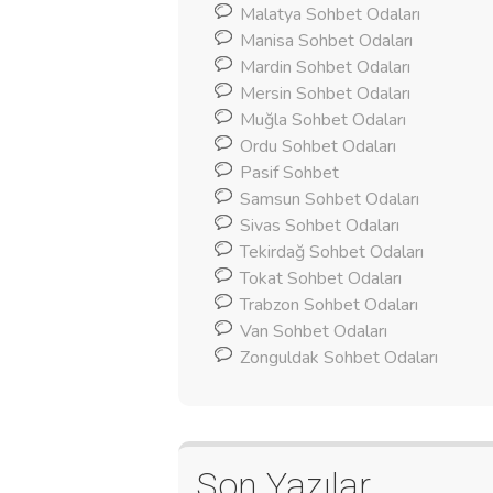
Malatya Sohbet Odaları
Manisa Sohbet Odaları
Mardin Sohbet Odaları
Mersin Sohbet Odaları
Muğla Sohbet Odaları
Ordu Sohbet Odaları
Pasif Sohbet
Samsun Sohbet Odaları
Sivas Sohbet Odaları
Tekirdağ Sohbet Odaları
Tokat Sohbet Odaları
Trabzon Sohbet Odaları
Van Sohbet Odaları
Zonguldak Sohbet Odaları
Son Yazılar