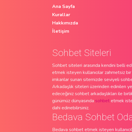
Ana Sayfa
Kurallar
Hakkımızda
İletişim
Sohbet Siteleri
Sohbet siteleri arasında kendini belli ed
etmek isteyen kullanıcılar zahmetsiz bir ş
imkanlar sunan sitemizde seviyeli sohbet
Arkadaşlık siteleri üzerinden edinilen y
edeceğiniz sohbet arkadaşlıkları ile birli
günümüz dünyasında
sohbet
etmek istey
dahi edinebilirsiniz.
Bedava Sohbet Oda
Bedava sohbet etmek isteyen kullanıcılar