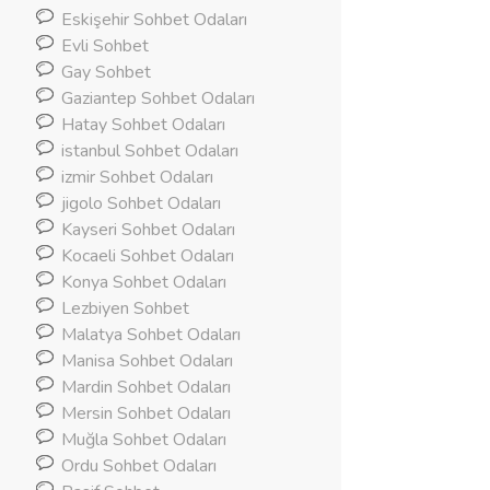
Eskişehir Sohbet Odaları
Evli Sohbet
Gay Sohbet
Gaziantep Sohbet Odaları
Hatay Sohbet Odaları
istanbul Sohbet Odaları
izmir Sohbet Odaları
jigolo Sohbet Odaları
Kayseri Sohbet Odaları
Kocaeli Sohbet Odaları
Konya Sohbet Odaları
Lezbiyen Sohbet
Malatya Sohbet Odaları
Manisa Sohbet Odaları
Mardin Sohbet Odaları
Mersin Sohbet Odaları
Muğla Sohbet Odaları
Ordu Sohbet Odaları