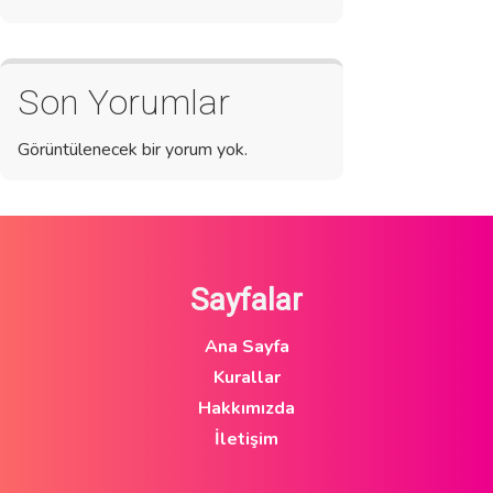
Son Yorumlar
Görüntülenecek bir yorum yok.
Sayfalar
Ana Sayfa
Kurallar
Hakkımızda
İletişim