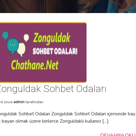
Zonguldak Sohbet Odaları
yıl önce
admin
tarafından
nguldak Sohbet Odaları Zonguldak Sohbet Odaları içerisinde bay
 bayan olmak üzere binlerce Zonguldaklı kullanıcı […]
DEVAMINI OKU