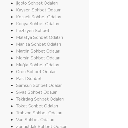
jigolo Sohbet Odaları
Kayseri Sohbet Odaları
Kocaeli Sohbet Odaları
Konya Sohbet Odaları
Lezbiyen Sohbet
Malatya Sohbet Odaları
Manisa Sohbet Odaları
Mardin Sohbet Odaları
Mersin Sohbet Odaları
Muğla Sohbet Odaları
Ordu Sohbet Odaları
Pasif Sohbet
Samsun Sohbet Odaları
Sivas Sohbet Odaları
Tekirdağ Sohbet Odaları
Tokat Sohbet Odaları
Trabzon Sohbet Odaları
Van Sohbet Odaları
Zonguldak Sohbet Odaları