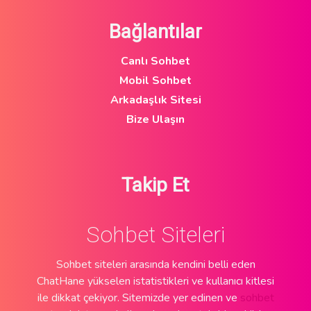
Bağlantılar
Canlı Sohbet
Mobil Sohbet
Arkadaşlık Sitesi
Bize Ulaşın
Takip Et
Sohbet Siteleri
Sohbet siteleri arasında kendini belli eden
ChatHane yükselen istatistikleri ve kullanıcı kitlesi
ile dikkat çekiyor. Sitemizde yer edinen ve
sohbet