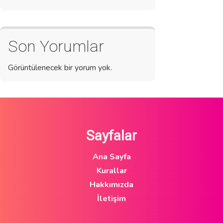
Son Yorumlar
Görüntülenecek bir yorum yok.
Sayfalar
Ana Sayfa
Kurallar
Hakkımızda
İletişim