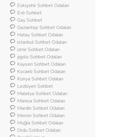
Eskişehir Sohbet Odaları
Evli Sohbet
Gay Sohbet
Gaziantep Sohbet Odaları
Hatay Sohbet Odaları
istanbul Sohbet Odaları
izmir Sohbet Odaları
jigolo Sohbet Odaları
Kayseri Sohbet Odaları
Kocaeli Sohbet Odaları
Konya Sohbet Odaları
Lezbiyen Sohbet
Malatya Sohbet Odaları
Manisa Sohbet Odaları
Mardin Sohbet Odaları
Mersin Sohbet Odaları
Muğla Sohbet Odaları
Ordu Sohbet Odaları