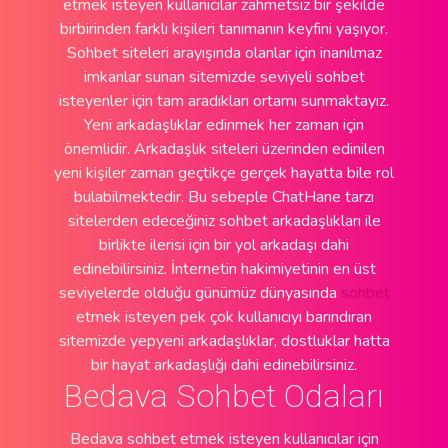
etmek isteyen kullanıcılar zahmetsiz bir şekilde
birbirinden farklı kişileri tanımanın keyfini yaşıyor.
Sohbet siteleri arayışında olanlar için inanılmaz
imkanlar sunan sitemizde seviyeli sohbet
isteyenler için tam aradıkları ortamı sunmaktayız.
Yeni arkadaşlıklar edinmek her zaman için
önemlidir. Arkadaşlık siteleri üzerinden edinilen
yeni kişiler zaman geçtikçe gerçek hayatta bile rol
bulabilmektedir. Bu sebeple ChatHane tarzı
sitelerden edeceğiniz sohbet arkadaşlıkları ile
birlikte ilerisi için bir yol arkadaşı dahi
edinebilirsiniz. İnternetin hakimiyetinin en üst
seviyelerde olduğu günümüz dünyasında
sohbet
etmek isteyen pek çok kullanıcıyı barındıran
sitemizde yepyeni arkadaşlıklar, dostluklar hatta
bir hayat arkadaşlığı dahi edinebilirsiniz.
Bedava Sohbet Odaları
Bedava sohbet etmek isteyen kullanıcılar için