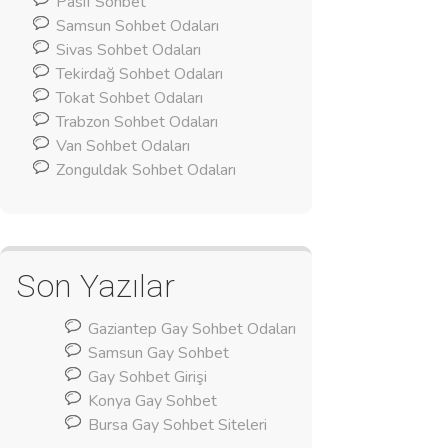
Pasif Sohbet
Samsun Sohbet Odaları
Sivas Sohbet Odaları
Tekirdağ Sohbet Odaları
Tokat Sohbet Odaları
Trabzon Sohbet Odaları
Van Sohbet Odaları
Zonguldak Sohbet Odaları
Son Yazılar
Gaziantep Gay Sohbet Odaları
Samsun Gay Sohbet
Gay Sohbet Girişi
Konya Gay Sohbet
Bursa Gay Sohbet Siteleri