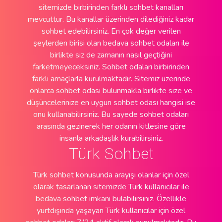
sitemizde birbirinden farklı sohbet kanalları
mevcuttur. Bu kanallar üzerinden dilediğiniz kadar
sohbet edebilirsiniz. En çok değer verilen
şeylerden birisi olan bedava sohbet odaları ile
birlikte siz de zamanın nasıl geçtiğini
farketmeyeceksiniz. Sohbet odaları birbirinden
farklı amaçlarla kurulmaktadır. Sitemiz üzerinde
onlarca sohbet odası bulunmakla birlikte size ve
düşüncelerinize en uygun sohbet odası hangisi ise
onu kullanabilirsiniz. Bu sayede sohbet odaları
arasında gezinerek her odanın kitlesine göre
insanla arkadaşlık kurabilirsiniz.
Türk Sohbet
Türk sohbet konusunda arayışı olanlar için özel
olarak tasarlanan sitemizde Türk kullanıcılar ile
bedava sohbet imkanı bulabilirsiniz. Özellikle
yurtdışında yaşayan Türk kullanıcılar için özel