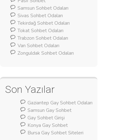
Pasif Sohbet
Samsun Sohbet Odaları
Sivas Sohbet Odaları
Tekirdağ Sohbet Odaları
Tokat Sohbet Odaları
Trabzon Sohbet Odaları
Van Sohbet Odaları
Zonguldak Sohbet Odaları
Son Yazılar
Gaziantep Gay Sohbet Odaları
Samsun Gay Sohbet
Gay Sohbet Girişi
Konya Gay Sohbet
Bursa Gay Sohbet Siteleri