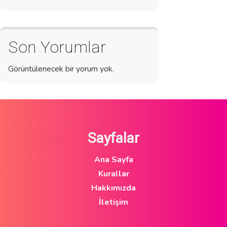
Son Yorumlar
Görüntülenecek bir yorum yok.
Sayfalar
Ana Sayfa
Kurallar
Hakkımızda
İletişim