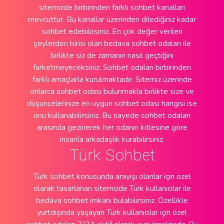
sitemizde birbirinden farklı sohbet kanalları
mevcuttur. Bu kanallar üzerinden dilediğiniz kadar
sohbet edebilirsiniz. En çok değer verilen
şeylerden birisi olan bedava sohbet odaları ile
birlikte siz de zamanın nasıl geçtiğini
farketmeyeceksiniz. Sohbet odaları birbirinden
farklı amaçlarla kurulmaktadır. Sitemiz üzerinde
onlarca sohbet odası bulunmakla birlikte size ve
düşüncelerinize en uygun sohbet odası hangisi ise
onu kullanabilirsiniz. Bu sayede sohbet odaları
arasında gezinerek her odanın kitlesine göre
insanla arkadaşlık kurabilirsiniz.
Türk Sohbet
Türk sohbet konusunda arayışı olanlar için özel
olarak tasarlanan sitemizde Türk kullanıcılar ile
bedava sohbet imkanı bulabilirsiniz. Özellikle
yurtdışında yaşayan Türk kullanıcılar için özel