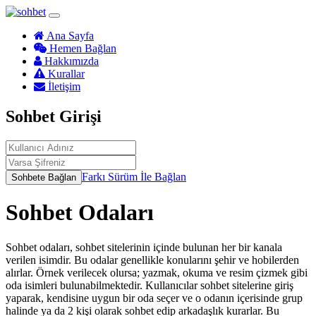
Ana Sayfa
Hemen Bağlan
Hakkımızda
Kurallar
İletişim
Sohbet Girişi
Farkı Sürüm İle Bağlan
Sohbete Bağlan
Sohbet Odaları
Sohbet odaları, sohbet sitelerinin içinde bulunan her bir kanala
verilen isimdir. Bu odalar genellikle konularını şehir ve hobilerden
alırlar. Örnek verilecek olursa; yazmak, okuma ve resim çizmek gibi
oda isimleri bulunabilmektedir. Kullanıcılar sohbet sitelerine giriş
yaparak, kendisine uygun bir oda seçer ve o odanın içerisinde grup
halinde ya da 2 kişi olarak sohbet edip arkadaşlık kurarlar. Bu