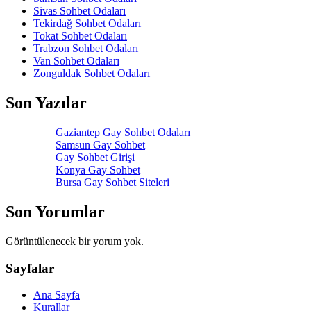
Sivas Sohbet Odaları
Tekirdağ Sohbet Odaları
Tokat Sohbet Odaları
Trabzon Sohbet Odaları
Van Sohbet Odaları
Zonguldak Sohbet Odaları
Son Yazılar
Gaziantep Gay Sohbet Odaları
Samsun Gay Sohbet
Gay Sohbet Girişi
Konya Gay Sohbet
Bursa Gay Sohbet Siteleri
Son Yorumlar
Görüntülenecek bir yorum yok.
Sayfalar
Ana Sayfa
Kurallar