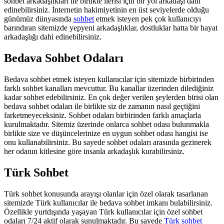
sohbet arkadaşlıkları ile birlikte ilerisi için bir yol arkadaşı dahi
edinebilirsiniz. İnternetin hakimiyetinin en üst seviyelerde olduğu
günümüz dünyasında
sohbet
etmek isteyen pek çok kullanıcıyı
barındıran sitemizde yepyeni arkadaşlıklar, dostluklar hatta bir hayat
arkadaşlığı dahi edinebilirsiniz.
Bedava Sohbet Odaları
Bedava sohbet etmek isteyen kullanıcılar için sitemizde birbirinden
farklı sohbet kanalları mevcuttur. Bu kanallar üzerinden dilediğiniz
kadar sohbet edebilirsiniz. En çok değer verilen şeylerden birisi olan
bedava sohbet odaları ile birlikte siz de zamanın nasıl geçtiğini
farketmeyeceksiniz. Sohbet odaları birbirinden farklı amaçlarla
kurulmaktadır. Sitemiz üzerinde onlarca sohbet odası bulunmakla
birlikte size ve düşüncelerinize en uygun sohbet odası hangisi ise
onu kullanabilirsiniz. Bu sayede sohbet odaları arasında gezinerek
her odanın kitlesine göre insanla arkadaşlık kurabilirsiniz.
Türk Sohbet
Türk sohbet konusunda arayışı olanlar için özel olarak tasarlanan
sitemizde Türk kullanıcılar ile bedava sohbet imkanı bulabilirsiniz.
Özellikle yurtdışında yaşayan Türk kullanıcılar için özel sohbet
odaları 7/24 aktif olarak sunulmaktadır. Bu sayede
Türk sohbet