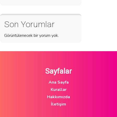
Son Yorumlar
Görüntülenecek bir yorum yok.
Sayfalar
Ana Sayfa
Kurallar
Hakkımızda
İletişim