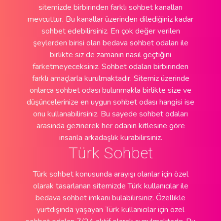
sitemizde birbirinden farklı sohbet kanalları
mevcuttur. Bu kanallar üzerinden dilediğiniz kadar
sohbet edebilirsiniz. En çok değer verilen
şeylerden birisi olan bedava sohbet odaları ile
birlikte siz de zamanın nasıl geçtiğini
farketmeyeceksiniz. Sohbet odaları birbirinden
farklı amaçlarla kurulmaktadır. Sitemiz üzerinde
onlarca sohbet odası bulunmakla birlikte size ve
düşüncelerinize en uygun sohbet odası hangisi ise
onu kullanabilirsiniz. Bu sayede sohbet odaları
arasında gezinerek her odanın kitlesine göre
insanla arkadaşlık kurabilirsiniz.
Türk Sohbet
Türk sohbet konusunda arayışı olanlar için özel
olarak tasarlanan sitemizde Türk kullanıcılar ile
bedava sohbet imkanı bulabilirsiniz. Özellikle
yurtdışında yaşayan Türk kullanıcılar için özel