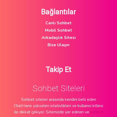
Bağlantılar
Canlı Sohbet
Mobil Sohbet
Arkadaşlık Sitesi
Bize Ulaşın
Takip Et
Sohbet Siteleri
Sohbet siteleri arasında kendini belli eden
ChatHane yükselen istatistikleri ve kullanıcı kitlesi
ile dikkat çekiyor. Sitemizde yer edinen ve
sohbet