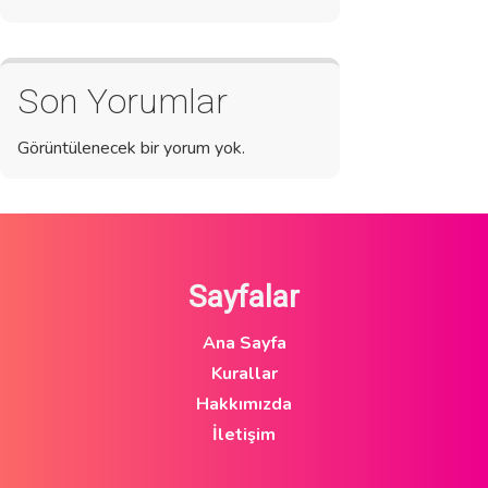
Son Yorumlar
Görüntülenecek bir yorum yok.
Sayfalar
Ana Sayfa
Kurallar
Hakkımızda
İletişim