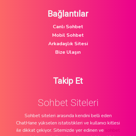
Bağlantılar
Canlı Sohbet
Mobil Sohbet
Arkadaşlık Sitesi
Bize Ulaşın
Takip Et
Sohbet Siteleri
Sohbet siteleri arasında kendini belli eden
ChatHane yükselen istatistikleri ve kullanıcı kitlesi
ile dikkat çekiyor. Sitemizde yer edinen ve
sohbet