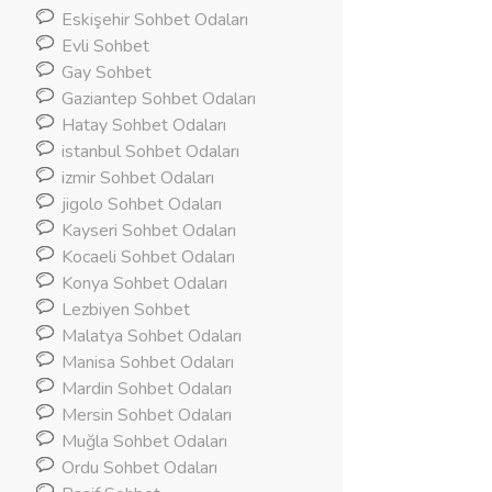
Eskişehir Sohbet Odaları
Evli Sohbet
Gay Sohbet
Gaziantep Sohbet Odaları
Hatay Sohbet Odaları
istanbul Sohbet Odaları
izmir Sohbet Odaları
jigolo Sohbet Odaları
Kayseri Sohbet Odaları
Kocaeli Sohbet Odaları
Konya Sohbet Odaları
Lezbiyen Sohbet
Malatya Sohbet Odaları
Manisa Sohbet Odaları
Mardin Sohbet Odaları
Mersin Sohbet Odaları
Muğla Sohbet Odaları
Ordu Sohbet Odaları