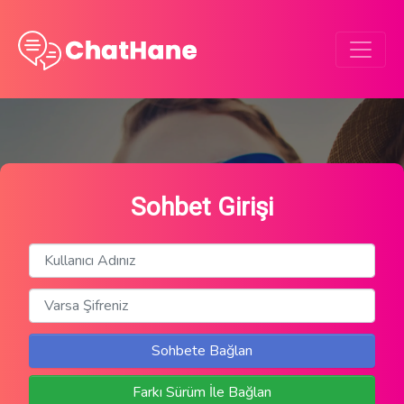
Sohbet Girişi
Sohbete Bağlan
Farkı Sürüm İle Bağlan