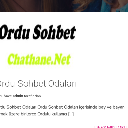
rdu Sohbet Odaları
yıl önce
admin
tarafından
du Sohbet Odaları Ordu Sohbet Odaları içerisinde bay ve bayan
mak üzere binlerce Ordulu kullanıcı […]
DEVAMINI OKU