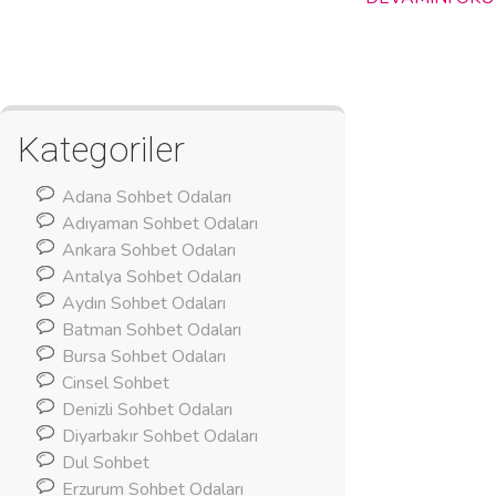
Kategoriler
Adana Sohbet Odaları
Adıyaman Sohbet Odaları
Ankara Sohbet Odaları
Antalya Sohbet Odaları
Aydın Sohbet Odaları
Batman Sohbet Odaları
Bursa Sohbet Odaları
Cinsel Sohbet
Denizli Sohbet Odaları
Diyarbakır Sohbet Odaları
Dul Sohbet
Erzurum Sohbet Odaları