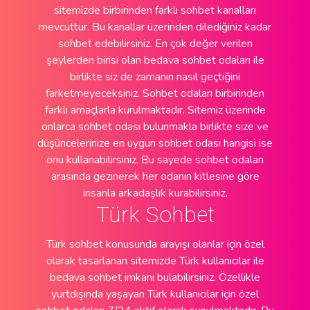
sitemizde birbirinden farklı sohbet kanalları
mevcuttur. Bu kanallar üzerinden dilediğiniz kadar
sohbet edebilirsiniz. En çok değer verilen
şeylerden birisi olan bedava sohbet odaları ile
birlikte siz de zamanın nasıl geçtiğini
farketmeyeceksiniz. Sohbet odaları birbirinden
farklı amaçlarla kurulmaktadır. Sitemiz üzerinde
onlarca sohbet odası bulunmakla birlikte size ve
düşüncelerinize en uygun sohbet odası hangisi ise
onu kullanabilirsiniz. Bu sayede sohbet odaları
arasında gezinerek her odanın kitlesine göre
insanla arkadaşlık kurabilirsiniz.
Türk Sohbet
Türk sohbet konusunda arayışı olanlar için özel
olarak tasarlanan sitemizde Türk kullanıcılar ile
bedava sohbet imkanı bulabilirsiniz. Özellikle
yurtdışında yaşayan Türk kullanıcılar için özel