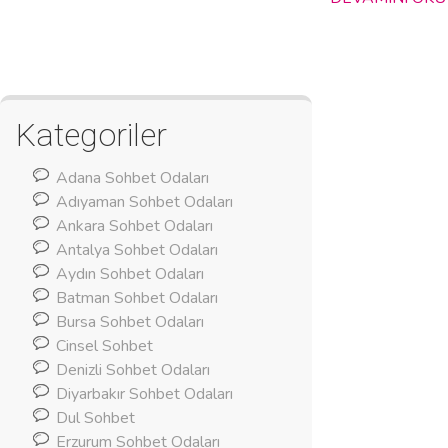
Kategoriler
Adana Sohbet Odaları
Adıyaman Sohbet Odaları
Ankara Sohbet Odaları
Antalya Sohbet Odaları
Aydın Sohbet Odaları
Batman Sohbet Odaları
Bursa Sohbet Odaları
Cinsel Sohbet
Denizli Sohbet Odaları
Diyarbakır Sohbet Odaları
Dul Sohbet
Erzurum Sohbet Odaları