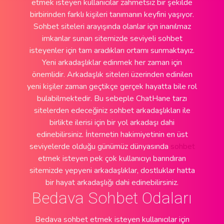
etmek isteyen kullanıcılar zahmetsiz bir şekilde
birbirinden farklı kişileri tanımanın keyfini yaşıyor.
Sohbet siteleri arayışında olanlar için inanılmaz
imkanlar sunan sitemizde seviyeli sohbet
isteyenler için tam aradıkları ortamı sunmaktayız.
Yeni arkadaşlıklar edinmek her zaman için
önemlidir. Arkadaşlık siteleri üzerinden edinilen
yeni kişiler zaman geçtikçe gerçek hayatta bile rol
bulabilmektedir. Bu sebeple ChatHane tarzı
sitelerden edeceğiniz sohbet arkadaşlıkları ile
birlikte ilerisi için bir yol arkadaşı dahi
edinebilirsiniz. İnternetin hakimiyetinin en üst
seviyelerde olduğu günümüz dünyasında
sohbet
etmek isteyen pek çok kullanıcıyı barındıran
sitemizde yepyeni arkadaşlıklar, dostluklar hatta
bir hayat arkadaşlığı dahi edinebilirsiniz.
Bedava Sohbet Odaları
Bedava sohbet etmek isteyen kullanıcılar için