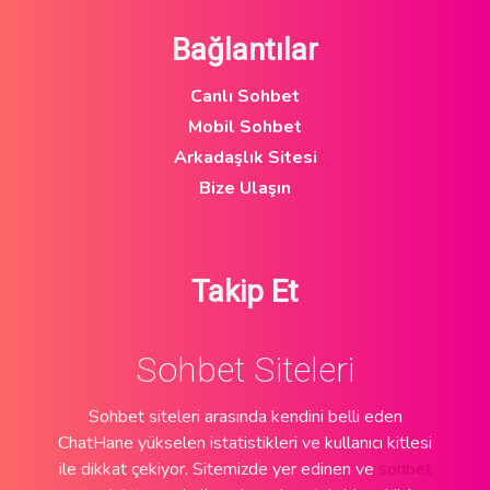
Bağlantılar
Canlı Sohbet
Mobil Sohbet
Arkadaşlık Sitesi
Bize Ulaşın
Takip Et
Sohbet Siteleri
Sohbet siteleri arasında kendini belli eden
ChatHane yükselen istatistikleri ve kullanıcı kitlesi
ile dikkat çekiyor. Sitemizde yer edinen ve
sohbet