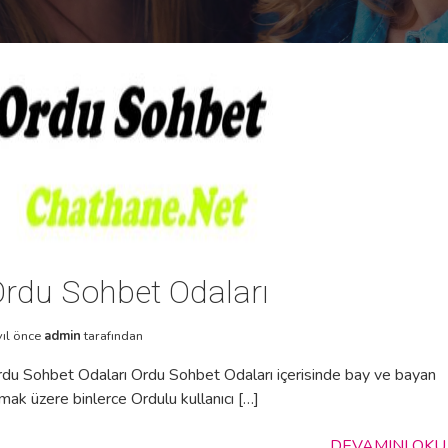
rdu Sohbet Odaları
yıl önce
admin
tarafından
du Sohbet Odaları Ordu Sohbet Odaları içerisinde bay ve bayan
mak üzere binlerce Ordulu kullanıcı […]
DEVAMINI OKU