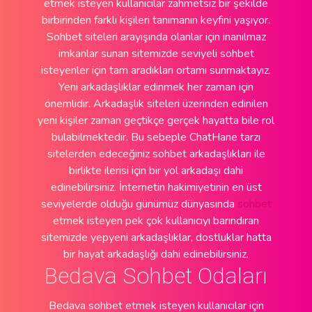
etmek isteyen kullanıcılar zahmetsiz bir şekilde
birbirinden farklı kişileri tanımanın keyfini yaşıyor.
Sohbet siteleri arayışında olanlar için inanılmaz
imkanlar sunan sitemizde seviyeli sohbet
isteyenler için tam aradıkları ortamı sunmaktayız.
Yeni arkadaşlıklar edinmek her zaman için
önemlidir. Arkadaşlık siteleri üzerinden edinilen
yeni kişiler zaman geçtikçe gerçek hayatta bile rol
bulabilmektedir. Bu sebeple ChatHane tarzı
sitelerden edeceğiniz sohbet arkadaşlıkları ile
birlikte ilerisi için bir yol arkadaşı dahi
edinebilirsiniz. İnternetin hakimiyetinin en üst
seviyelerde olduğu günümüz dünyasında
sohbet
etmek isteyen pek çok kullanıcıyı barındıran
sitemizde yepyeni arkadaşlıklar, dostluklar hatta
bir hayat arkadaşlığı dahi edinebilirsiniz.
Bedava Sohbet Odaları
Bedava sohbet etmek isteyen kullanıcılar için