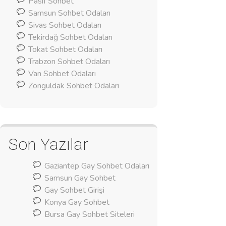
Pasif Sohbet
Samsun Sohbet Odaları
Sivas Sohbet Odaları
Tekirdağ Sohbet Odaları
Tokat Sohbet Odaları
Trabzon Sohbet Odaları
Van Sohbet Odaları
Zonguldak Sohbet Odaları
Son Yazılar
Gaziantep Gay Sohbet Odaları
Samsun Gay Sohbet
Gay Sohbet Girişi
Konya Gay Sohbet
Bursa Gay Sohbet Siteleri