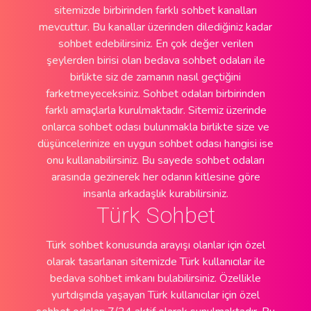
sitemizde birbirinden farklı sohbet kanalları
mevcuttur. Bu kanallar üzerinden dilediğiniz kadar
sohbet edebilirsiniz. En çok değer verilen
şeylerden birisi olan bedava sohbet odaları ile
birlikte siz de zamanın nasıl geçtiğini
farketmeyeceksiniz. Sohbet odaları birbirinden
farklı amaçlarla kurulmaktadır. Sitemiz üzerinde
onlarca sohbet odası bulunmakla birlikte size ve
düşüncelerinize en uygun sohbet odası hangisi ise
onu kullanabilirsiniz. Bu sayede sohbet odaları
arasında gezinerek her odanın kitlesine göre
insanla arkadaşlık kurabilirsiniz.
Türk Sohbet
Türk sohbet konusunda arayışı olanlar için özel
olarak tasarlanan sitemizde Türk kullanıcılar ile
bedava sohbet imkanı bulabilirsiniz. Özellikle
yurtdışında yaşayan Türk kullanıcılar için özel