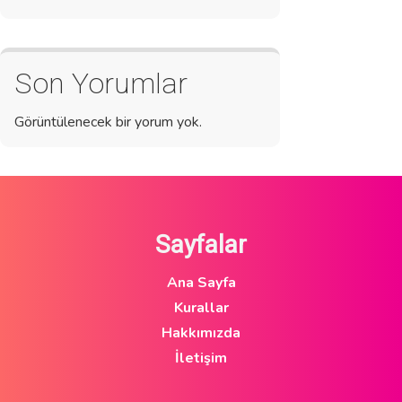
Son Yorumlar
Görüntülenecek bir yorum yok.
Sayfalar
Ana Sayfa
Kurallar
Hakkımızda
İletişim