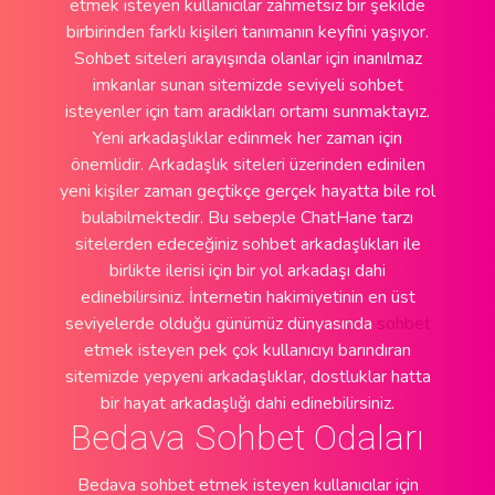
etmek isteyen kullanıcılar zahmetsiz bir şekilde
birbirinden farklı kişileri tanımanın keyfini yaşıyor.
Sohbet siteleri arayışında olanlar için inanılmaz
imkanlar sunan sitemizde seviyeli sohbet
isteyenler için tam aradıkları ortamı sunmaktayız.
Yeni arkadaşlıklar edinmek her zaman için
önemlidir. Arkadaşlık siteleri üzerinden edinilen
yeni kişiler zaman geçtikçe gerçek hayatta bile rol
bulabilmektedir. Bu sebeple ChatHane tarzı
sitelerden edeceğiniz sohbet arkadaşlıkları ile
birlikte ilerisi için bir yol arkadaşı dahi
edinebilirsiniz. İnternetin hakimiyetinin en üst
seviyelerde olduğu günümüz dünyasında
sohbet
etmek isteyen pek çok kullanıcıyı barındıran
sitemizde yepyeni arkadaşlıklar, dostluklar hatta
bir hayat arkadaşlığı dahi edinebilirsiniz.
Bedava Sohbet Odaları
Bedava sohbet etmek isteyen kullanıcılar için