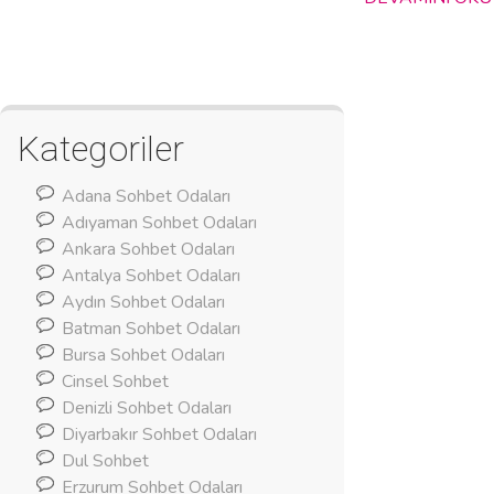
Kategoriler
Adana Sohbet Odaları
Adıyaman Sohbet Odaları
Ankara Sohbet Odaları
Antalya Sohbet Odaları
Aydın Sohbet Odaları
Batman Sohbet Odaları
Bursa Sohbet Odaları
Cinsel Sohbet
Denizli Sohbet Odaları
Diyarbakır Sohbet Odaları
Dul Sohbet
Erzurum Sohbet Odaları