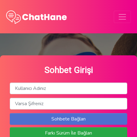
Sohbet Girişi
Sohbete Bağlan
Farkı Sürüm İle Bağlan