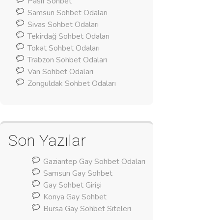
Pasif Sohbet
Samsun Sohbet Odaları
Sivas Sohbet Odaları
Tekirdağ Sohbet Odaları
Tokat Sohbet Odaları
Trabzon Sohbet Odaları
Van Sohbet Odaları
Zonguldak Sohbet Odaları
Son Yazılar
Gaziantep Gay Sohbet Odaları
Samsun Gay Sohbet
Gay Sohbet Girişi
Konya Gay Sohbet
Bursa Gay Sohbet Siteleri