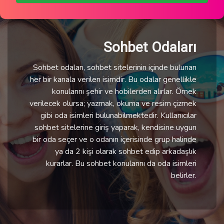
Sohbet Odaları
Sohbet odaları, sohbet sitelerinin içinde bulunan
her bir kanala verilen isimdir. Bu odalar genellikle
konularını şehir ve hobilerden alırlar. Örnek
verilecek olursa; yazmak, okuma ve resim çizmek
gibi oda isimleri bulunabilmektedir. Kullanıcılar
sohbet sitelerine giriş yaparak, kendisine uygun
bir oda seçer ve o odanın içerisinde grup halinde
ya da 2 kişi olarak sohbet edip arkadaşlık
kurarlar. Bu sohbet konularını da oda isimleri
belirler.