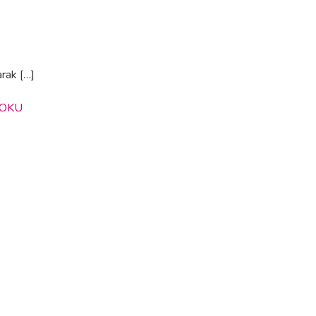
arak […]
 OKU