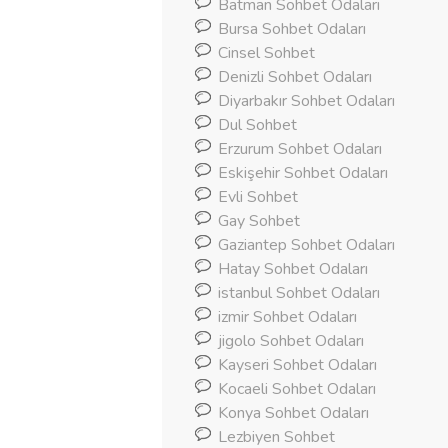
Batman Sohbet Odaları
Bursa Sohbet Odaları
Cinsel Sohbet
Denizli Sohbet Odaları
Diyarbakır Sohbet Odaları
Dul Sohbet
Erzurum Sohbet Odaları
Eskişehir Sohbet Odaları
Evli Sohbet
Gay Sohbet
Gaziantep Sohbet Odaları
Hatay Sohbet Odaları
istanbul Sohbet Odaları
izmir Sohbet Odaları
jigolo Sohbet Odaları
Kayseri Sohbet Odaları
Kocaeli Sohbet Odaları
Konya Sohbet Odaları
Lezbiyen Sohbet