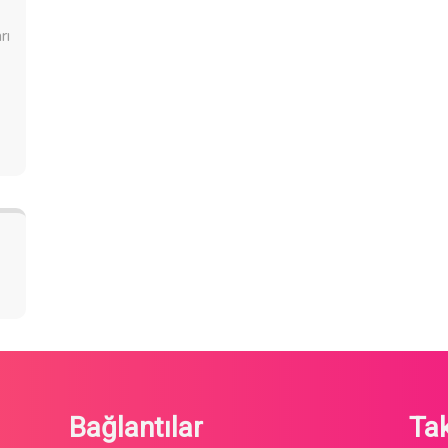
rı
Bağlantılar
Tak