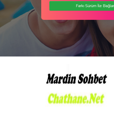
Farkı Sürüm İle Bağla