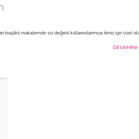
ı
aşlıklı makalemde siz değerli kullanıcılarımıza ilimiz için özel ol
DEVAMINI