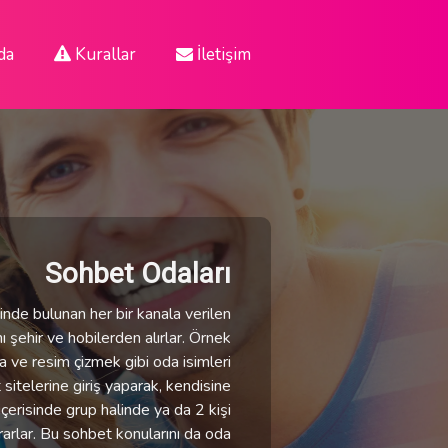
da
Kurallar
İletişim
Sohbet Odaları
çinde bulunan her bir kanala verilen
nı şehir ve hobilerden alırlar. Örnek
 ve resim çizmek gibi oda isimleri
 sitelerine giriş yaparak, kendisine
çerisinde grup halinde ya da 2 kişi
rarlar. Bu sohbet konularını da oda