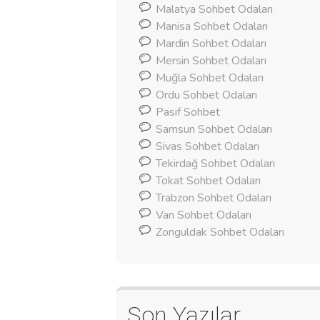
Malatya Sohbet Odaları
Manisa Sohbet Odaları
Mardin Sohbet Odaları
Mersin Sohbet Odaları
Muğla Sohbet Odaları
Ordu Sohbet Odaları
Pasif Sohbet
Samsun Sohbet Odaları
Sivas Sohbet Odaları
Tekirdağ Sohbet Odaları
Tokat Sohbet Odaları
Trabzon Sohbet Odaları
Van Sohbet Odaları
Zonguldak Sohbet Odaları
Son Yazılar