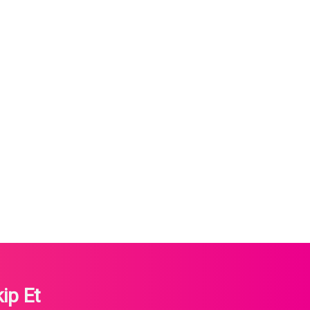
ip Et