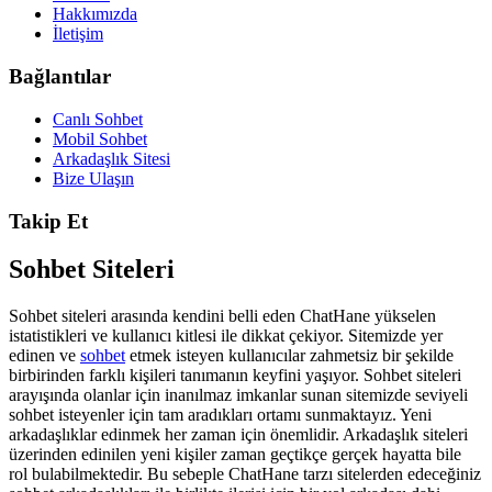
Hakkımızda
İletişim
Bağlantılar
Canlı Sohbet
Mobil Sohbet
Arkadaşlık Sitesi
Bize Ulaşın
Takip Et
Sohbet Siteleri
Sohbet siteleri arasında kendini belli eden ChatHane yükselen
istatistikleri ve kullanıcı kitlesi ile dikkat çekiyor. Sitemizde yer
edinen ve
sohbet
etmek isteyen kullanıcılar zahmetsiz bir şekilde
birbirinden farklı kişileri tanımanın keyfini yaşıyor. Sohbet siteleri
arayışında olanlar için inanılmaz imkanlar sunan sitemizde seviyeli
sohbet isteyenler için tam aradıkları ortamı sunmaktayız. Yeni
arkadaşlıklar edinmek her zaman için önemlidir. Arkadaşlık siteleri
üzerinden edinilen yeni kişiler zaman geçtikçe gerçek hayatta bile
rol bulabilmektedir. Bu sebeple ChatHane tarzı sitelerden edeceğiniz