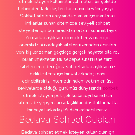
etmek isteyen kullanıcılar zahmetsiz bir şekilde
birbirinden farklı kişileri tanımanın keyfini yaşıyor.
Sohbet siteleri arayışında olanlar için inanılmaz
imkanlar sunan sitemizde seviyeli sohbet
isteyenler için tam aradıkları ortamı sunmaktayız.
Yeni arkadaşlıklar edinmek her zaman için
önemlidir. Arkadaşlık siteleri üzerinden edinilen
yeni kişiler zaman geçtikçe gerçek hayatta bile rol
bulabilmektedir. Bu sebeple ChatHane tarzı
sitelerden edeceğiniz sohbet arkadaşlıkları ile
birlikte ilerisi için bir yol arkadaşı dahi
edinebilirsiniz. İnternetin hakimiyetinin en üst
seviyelerde olduğu günümüz dünyasında
sohbet
etmek isteyen pek çok kullanıcıyı barındıran
sitemizde yepyeni arkadaşlıklar, dostluklar hatta
bir hayat arkadaşlığı dahi edinebilirsiniz.
Bedava Sohbet Odaları
Bedava sohbet etmek isteyen kullanıcılar için