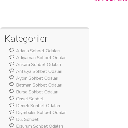
Kategoriler
Adana Sohbet Odaları
Adıyaman Sohbet Odaları
Ankara Sohbet Odaları
Antalya Sohbet Odaları
Aydın Sohbet Odaları
Batman Sohbet Odaları
Bursa Sohbet Odaları
Cinsel Sohbet
Denizli Sohbet Odaları
Diyarbakır Sohbet Odaları
Dul Sohbet
Erzurum Sohbet Odaları