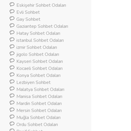
Eskişehir Sohbet Odaları
Evli Sohbet
Gay Sohbet
Gaziantep Sohbet Odaları
Hatay Sohbet Odaları
istanbul Sohbet Odaları
izmir Sohbet Odaları
jigolo Sohbet Odaları
Kayseri Sohbet Odaları
Kocaeli Sohbet Odaları
Konya Sohbet Odaları
Lezbiyen Sohbet
Malatya Sohbet Odaları
Manisa Sohbet Odaları
Mardin Sohbet Odaları
Mersin Sohbet Odaları
Muğla Sohbet Odaları
Ordu Sohbet Odaları