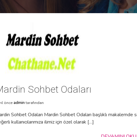
ardin Sohbet Odaları
yıl önce
admin
tarafından
rdin Sohbet Odaları Mardin Sohbet Odaları başlıklı makalemde s
ğerli kullanıcılarımıza ilimiz için özel olarak […]
DEVAMINI OKU