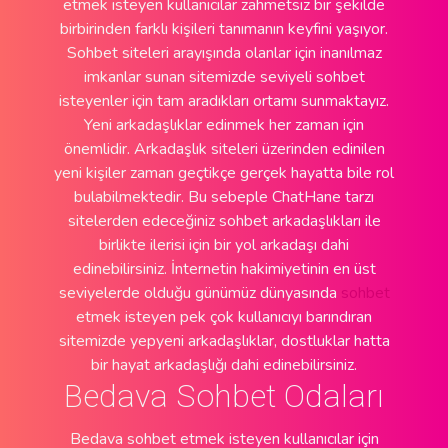
etmek isteyen kullanıcılar zahmetsiz bir şekilde
birbirinden farklı kişileri tanımanın keyfini yaşıyor.
Sohbet siteleri arayışında olanlar için inanılmaz
imkanlar sunan sitemizde seviyeli sohbet
isteyenler için tam aradıkları ortamı sunmaktayız.
Yeni arkadaşlıklar edinmek her zaman için
önemlidir. Arkadaşlık siteleri üzerinden edinilen
yeni kişiler zaman geçtikçe gerçek hayatta bile rol
bulabilmektedir. Bu sebeple ChatHane tarzı
sitelerden edeceğiniz sohbet arkadaşlıkları ile
birlikte ilerisi için bir yol arkadaşı dahi
edinebilirsiniz. İnternetin hakimiyetinin en üst
seviyelerde olduğu günümüz dünyasında
sohbet
etmek isteyen pek çok kullanıcıyı barındıran
sitemizde yepyeni arkadaşlıklar, dostluklar hatta
bir hayat arkadaşlığı dahi edinebilirsiniz.
Bedava Sohbet Odaları
Bedava sohbet etmek isteyen kullanıcılar için