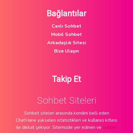
Bağlantılar
Canlı Sohbet
Mobil Sohbet
Arkadaşlık Sitesi
Bize Ulaşın
Takip Et
Sohbet Siteleri
Sohbet siteleri arasında kendini belli eden
ChatHane yükselen istatistikleri ve kullanıcı kitlesi
ile dikkat çekiyor. Sitemizde yer edinen ve
sohbet