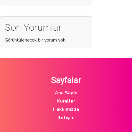
Son Yorumlar
Görüntülenecek bir yorum yok.
Sayfalar
Ana Sayfa
Kurallar
Hakkımızda
İletişim