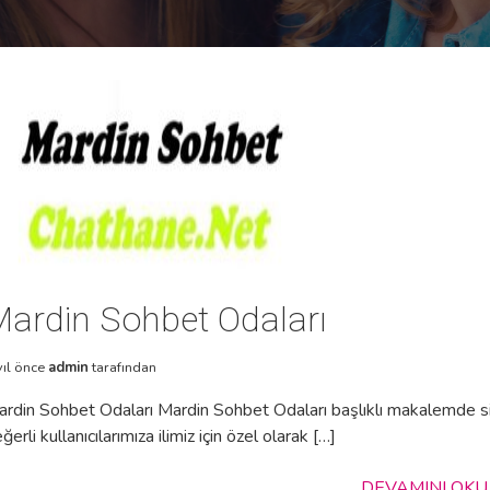
ardin Sohbet Odaları
yıl önce
admin
tarafından
rdin Sohbet Odaları Mardin Sohbet Odaları başlıklı makalemde s
ğerli kullanıcılarımıza ilimiz için özel olarak […]
DEVAMINI OKU