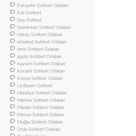
Eskişehir Sohbet Odaları
Evli Sohbet
Gay Sohbet
Gaziantep Sohbet Odaları
Hatay Sohbet Odaları
istanbul Sohbet Odaları
izmir Sohbet Odaları
jigolo Sohbet Odaları
Kayseri Sohbet Odaları
Kocaeli Sohbet Odaları
Konya Sohbet Odaları
Lezbiyen Sohbet
Malatya Sohbet Odaları
Manisa Sohbet Odaları
Mardin Sohbet Odaları
Mersin Sohbet Odaları
Muğla Sohbet Odaları
Ordu Sohbet Odaları