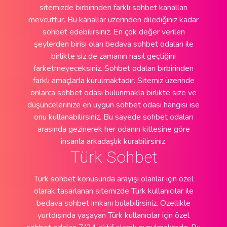
sitemizde birbirinden farklı sohbet kanalları
mevcuttur. Bu kanallar üzerinden dilediğiniz kadar
sohbet edebilirsiniz. En çok değer verilen
şeylerden birisi olan bedava sohbet odaları ile
birlikte siz de zamanın nasıl geçtiğini
farketmeyeceksiniz. Sohbet odaları birbirinden
farklı amaçlarla kurulmaktadır. Sitemiz üzerinde
onlarca sohbet odası bulunmakla birlikte size ve
düşüncelerinize en uygun sohbet odası hangisi ise
onu kullanabilirsiniz. Bu sayede sohbet odaları
arasında gezinerek her odanın kitlesine göre
insanla arkadaşlık kurabilirsiniz.
Türk Sohbet
Türk sohbet konusunda arayışı olanlar için özel
olarak tasarlanan sitemizde Türk kullanıcılar ile
bedava sohbet imkanı bulabilirsiniz. Özellikle
yurtdışında yaşayan Türk kullanıcılar için özel