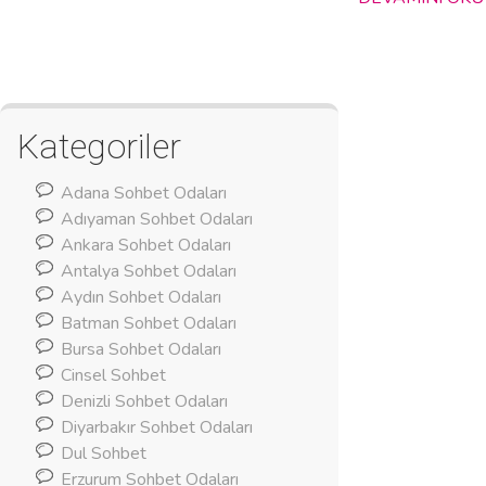
Kategoriler
Adana Sohbet Odaları
Adıyaman Sohbet Odaları
Ankara Sohbet Odaları
Antalya Sohbet Odaları
Aydın Sohbet Odaları
Batman Sohbet Odaları
Bursa Sohbet Odaları
Cinsel Sohbet
Denizli Sohbet Odaları
Diyarbakır Sohbet Odaları
Dul Sohbet
Erzurum Sohbet Odaları