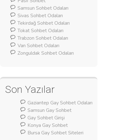
Pasif Sohbet
Samsun Sohbet Odaları
Sivas Sohbet Odaları
Tekirdağ Sohbet Odaları
Tokat Sohbet Odaları
Trabzon Sohbet Odaları
Van Sohbet Odaları
Zonguldak Sohbet Odaları
Son Yazılar
Gaziantep Gay Sohbet Odaları
Samsun Gay Sohbet
Gay Sohbet Girişi
Konya Gay Sohbet
Bursa Gay Sohbet Siteleri