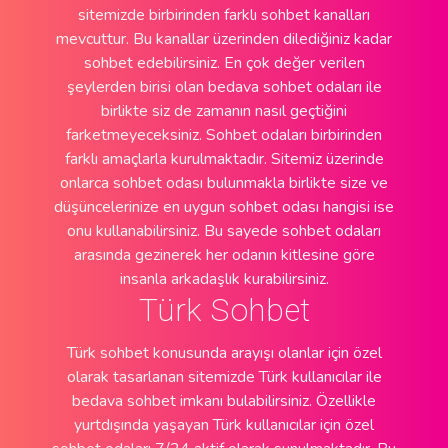
sitemizde birbirinden farklı sohbet kanalları
mevcuttur. Bu kanallar üzerinden dilediğiniz kadar
sohbet edebilirsiniz. En çok değer verilen
şeylerden birisi olan bedava sohbet odaları ile
birlikte siz de zamanın nasıl geçtiğini
farketmeyeceksiniz. Sohbet odaları birbirinden
farklı amaçlarla kurulmaktadır. Sitemiz üzerinde
onlarca sohbet odası bulunmakla birlikte size ve
düşüncelerinize en uygun sohbet odası hangisi ise
onu kullanabilirsiniz. Bu sayede sohbet odaları
arasında gezinerek her odanın kitlesine göre
insanla arkadaşlık kurabilirsiniz.
Türk Sohbet
Türk sohbet konusunda arayışı olanlar için özel
olarak tasarlanan sitemizde Türk kullanıcılar ile
bedava sohbet imkanı bulabilirsiniz. Özellikle
yurtdışında yaşayan Türk kullanıcılar için özel