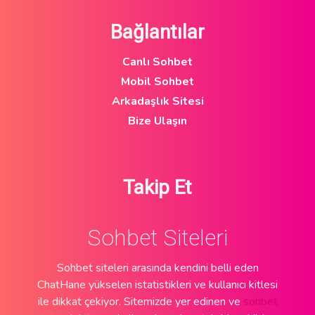
Bağlantılar
Canlı Sohbet
Mobil Sohbet
Arkadaşlık Sitesi
Bize Ulaşın
Takip Et
Sohbet Siteleri
Sohbet siteleri arasında kendini belli eden
ChatHane yükselen istatistikleri ve kullanıcı kitlesi
ile dikkat çekiyor. Sitemizde yer edinen ve
sohbet