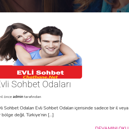
vli Sohbet Odaları
yıl önce
admin
tarafından
li Sohbet Odaları Evli Sohbet Odaları içerisinde sadece bir il veya
r bölge değil. Türkiye’nin […]
DEVAMINI OKU