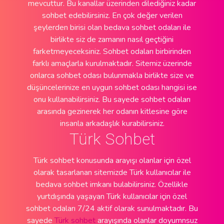
mevcuttur. Bu kanallar üzerinden dilediğiniz kadar
sohbet edebilirsiniz. En çok değer verilen
şeylerden birisi olan bedava sohbet odaları ile
birlikte siz de zamanın nasıl geçtiğini
farketmeyeceksiniz. Sohbet odaları birbirinden
farklı amaçlarla kurulmaktadır. Sitemiz üzerinde
onlarca sohbet odası bulunmakla birlikte size ve
düşüncelerinize en uygun sohbet odası hangisi ise
onu kullanabilirsiniz. Bu sayede sohbet odaları
arasında gezinerek her odanın kitlesine göre
insanla arkadaşlık kurabilirsiniz.
Türk Sohbet
Türk sohbet konusunda arayışı olanlar için özel
olarak tasarlanan sitemizde Türk kullanıcılar ile
bedava sohbet imkanı bulabilirsiniz. Özellikle
yurtdışında yaşayan Türk kullanıcılar için özel
sohbet odaları 7/24 aktif olarak sunulmaktadır. Bu
sayede
Türk sohbet
arayışında olanlar doyumnsuz