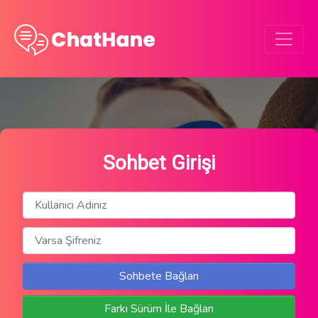
Sohbet Girişi
Sohbete Bağlan
Farkı Sürüm İle Bağlan