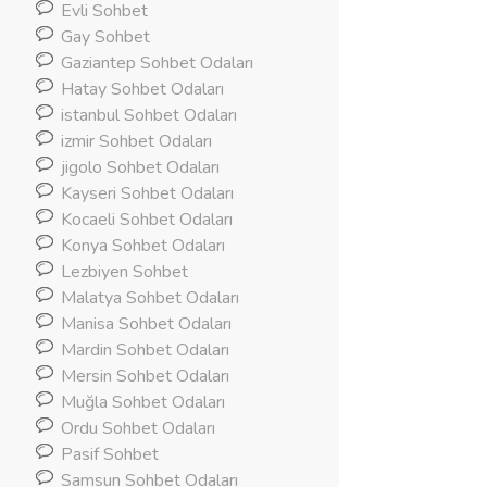
Evli Sohbet
Gay Sohbet
Gaziantep Sohbet Odaları
Hatay Sohbet Odaları
istanbul Sohbet Odaları
izmir Sohbet Odaları
jigolo Sohbet Odaları
Kayseri Sohbet Odaları
Kocaeli Sohbet Odaları
Konya Sohbet Odaları
Lezbiyen Sohbet
Malatya Sohbet Odaları
Manisa Sohbet Odaları
Mardin Sohbet Odaları
Mersin Sohbet Odaları
Muğla Sohbet Odaları
Ordu Sohbet Odaları
Pasif Sohbet
Samsun Sohbet Odaları