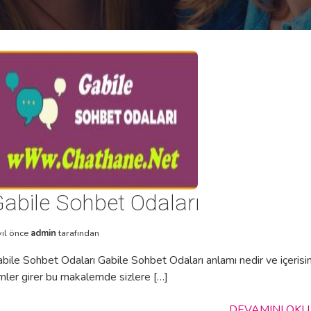
abile Sohbet Odaları
yıl önce
admin
tarafından
bile Sohbet Odaları Gabile Sohbet Odaları anlamı nedir ve içerisi
mler girer bu makalemde sizlere […]
DEVAMINI OKU