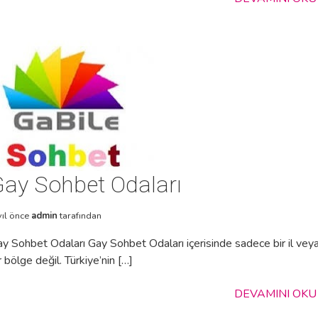
Gay Sohbet Odaları
yıl önce
admin
tarafından
y Sohbet Odaları Gay Sohbet Odaları içerisinde sadece bir il vey
r bölge değil. Türkiye’nin […]
DEVAMINI OKU