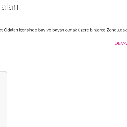
aları
daları içerisinde bay ve bayan olmak üzere binlerce Zonguldaklı 
DEVA