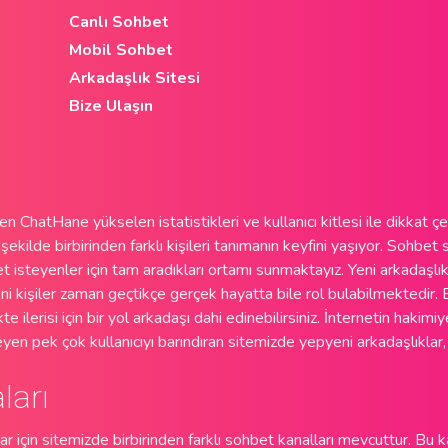
Canlı Sohbet
Mobil Sohbet
Arkadaşlık Sitesi
Bize Ulaşın
en ChatHane yükselen istatistikleri ve kullanıcı kitlesi ile dikkat 
ekilde birbirinden farklı kişileri tanımanın keyfini yaşıyor. Sohbet si
 isteyenler için tam aradıkları ortamı sunmaktayız. Yeni arkadaşlı
eni kişiler zaman geçtikçe gerçek hayatta bile rol bulabilmektedir
kte ilerisi için bir yol arkadaşı dahi edinebilirsiniz. İnternetin haki
en pek çok kullanıcıyı barındıran sitemizde yepyeni arkadaşlıklar, 
ları
 için sitemizde birbirinden farklı sohbet kanalları mevcuttur. Bu ka