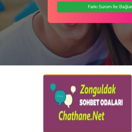
Farkı Sürüm İle Bağla