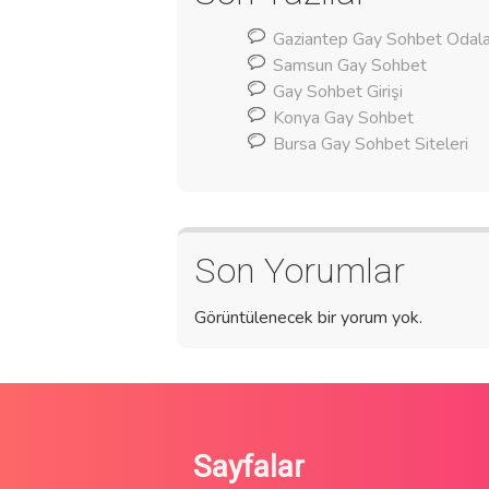
Gaziantep Gay Sohbet Odala
Samsun Gay Sohbet
Gay Sohbet Girişi
Konya Gay Sohbet
Bursa Gay Sohbet Siteleri
Son Yorumlar
Görüntülenecek bir yorum yok.
Sayfalar