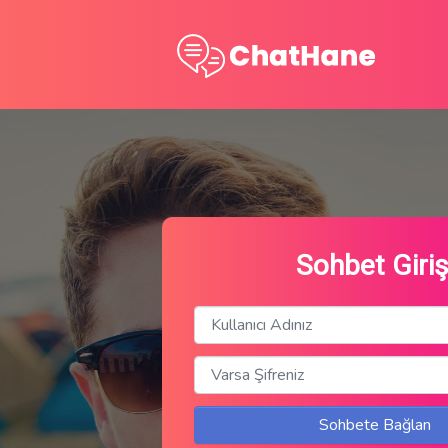
Sohbet Giriş
Sohbete Bağlan