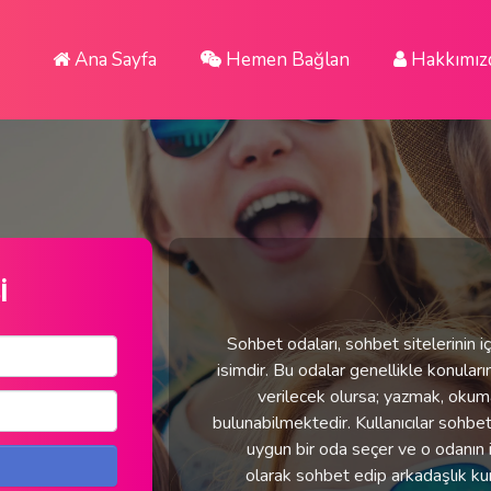
Ana Sayfa
Hemen Bağlan
Hakkımız
i
Sohbet odaları, sohbet sitelerinin i
isimdir. Bu odalar genellikle konuları
verilecek olursa; yazmak, okuma
bulunabilmektedir. Kullanıcılar sohbet
uygun bir oda seçer ve o odanın i
olarak sohbet edip arkadaşlık ku