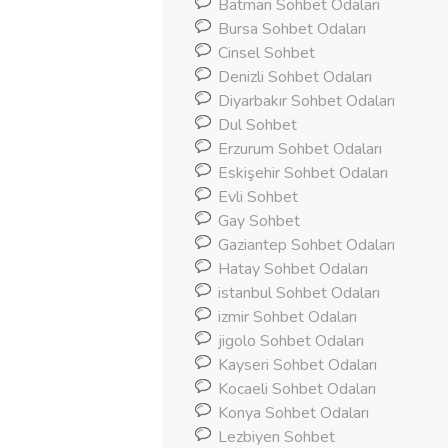
Batman Sohbet Odaları
Bursa Sohbet Odaları
Cinsel Sohbet
Denizli Sohbet Odaları
Diyarbakır Sohbet Odaları
Dul Sohbet
Erzurum Sohbet Odaları
Eskişehir Sohbet Odaları
Evli Sohbet
Gay Sohbet
Gaziantep Sohbet Odaları
Hatay Sohbet Odaları
istanbul Sohbet Odaları
izmir Sohbet Odaları
jigolo Sohbet Odaları
Kayseri Sohbet Odaları
Kocaeli Sohbet Odaları
Konya Sohbet Odaları
Lezbiyen Sohbet