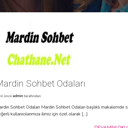
ardin Sohbet Odaları
yıl önce
admin
tarafından
rdin Sohbet Odaları Mardin Sohbet Odaları başlıklı makalemde s
ğerli kullanıcılarımıza ilimiz için özel olarak […]
DEVAMINI OKU