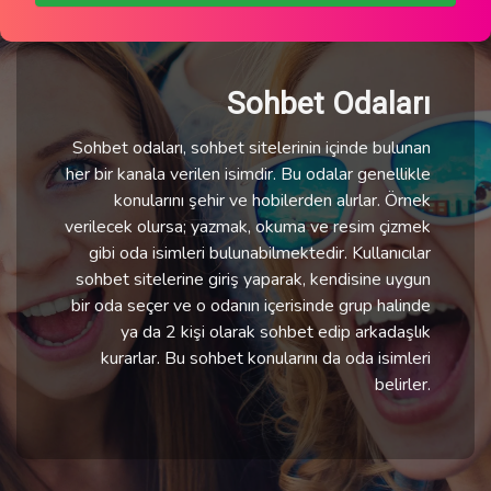
Sohbet Odaları
Sohbet odaları, sohbet sitelerinin içinde bulunan
her bir kanala verilen isimdir. Bu odalar genellikle
konularını şehir ve hobilerden alırlar. Örnek
verilecek olursa; yazmak, okuma ve resim çizmek
gibi oda isimleri bulunabilmektedir. Kullanıcılar
sohbet sitelerine giriş yaparak, kendisine uygun
bir oda seçer ve o odanın içerisinde grup halinde
ya da 2 kişi olarak sohbet edip arkadaşlık
kurarlar. Bu sohbet konularını da oda isimleri
belirler.