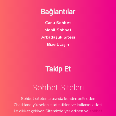
Bağlantılar
Canlı Sohbet
Mobil Sohbet
Arkadaşlık Sitesi
Bize Ulaşın
Takip Et
Sohbet Siteleri
Sohbet siteleri arasında kendini belli eden
ChatHane yükselen istatistikleri ve kullanıcı kitlesi
ile dikkat çekiyor. Sitemizde yer edinen ve
sohbet