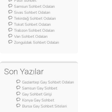
Pasif Sohbet
Samsun Sohbet Odaları
Sivas Sohbet Odaları
Tekirdağ Sohbet Odaları
Tokat Sohbet Odaları
Trabzon Sohbet Odaları
Van Sohbet Odaları
Zonguldak Sohbet Odaları
Son Yazılar
Gaziantep Gay Sohbet Odaları
Samsun Gay Sohbet
Gay Sohbet Girişi
Konya Gay Sohbet
Bursa Gay Sohbet Siteleri