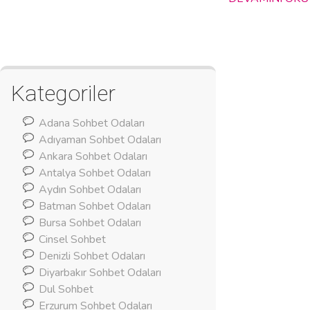
Kategoriler
Adana Sohbet Odaları
Adıyaman Sohbet Odaları
Ankara Sohbet Odaları
Antalya Sohbet Odaları
Aydın Sohbet Odaları
Batman Sohbet Odaları
Bursa Sohbet Odaları
Cinsel Sohbet
Denizli Sohbet Odaları
Diyarbakır Sohbet Odaları
Dul Sohbet
Erzurum Sohbet Odaları