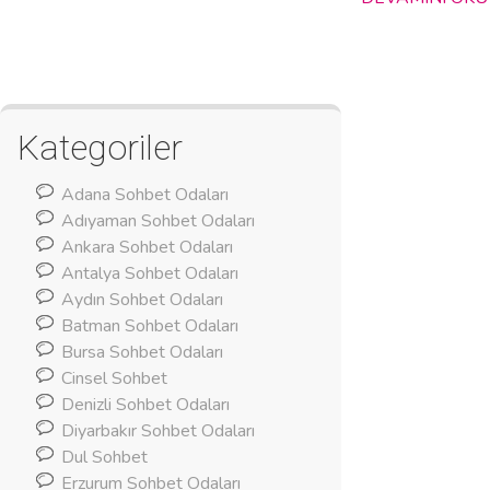
Kategoriler
Adana Sohbet Odaları
Adıyaman Sohbet Odaları
Ankara Sohbet Odaları
Antalya Sohbet Odaları
Aydın Sohbet Odaları
Batman Sohbet Odaları
Bursa Sohbet Odaları
Cinsel Sohbet
Denizli Sohbet Odaları
Diyarbakır Sohbet Odaları
Dul Sohbet
Erzurum Sohbet Odaları