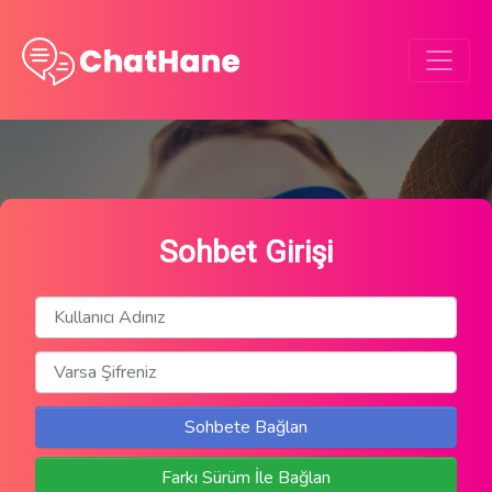
Sohbet Girişi
Sohbete Bağlan
Farkı Sürüm İle Bağlan