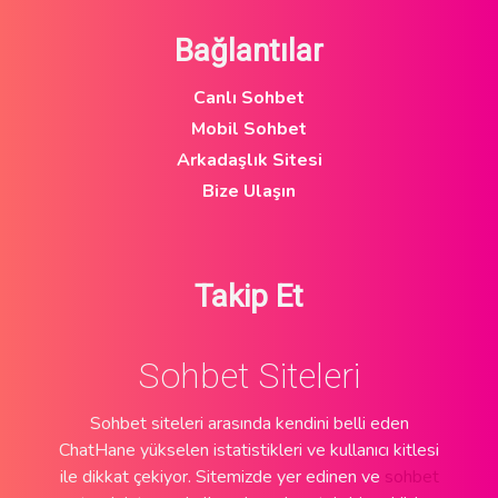
Bağlantılar
Canlı Sohbet
Mobil Sohbet
Arkadaşlık Sitesi
Bize Ulaşın
Takip Et
Sohbet Siteleri
Sohbet siteleri arasında kendini belli eden
ChatHane yükselen istatistikleri ve kullanıcı kitlesi
ile dikkat çekiyor. Sitemizde yer edinen ve
sohbet