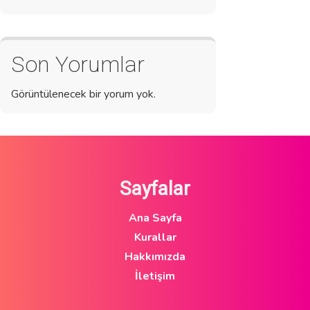
Son Yorumlar
Görüntülenecek bir yorum yok.
Sayfalar
Ana Sayfa
Kurallar
Hakkımızda
İletişim