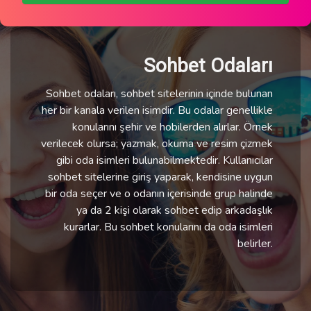
Sohbet Odaları
Sohbet odaları, sohbet sitelerinin içinde bulunan
her bir kanala verilen isimdir. Bu odalar genellikle
konularını şehir ve hobilerden alırlar. Örnek
verilecek olursa; yazmak, okuma ve resim çizmek
gibi oda isimleri bulunabilmektedir. Kullanıcılar
sohbet sitelerine giriş yaparak, kendisine uygun
bir oda seçer ve o odanın içerisinde grup halinde
ya da 2 kişi olarak sohbet edip arkadaşlık
kurarlar. Bu sohbet konularını da oda isimleri
belirler.