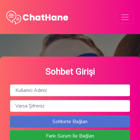
Sohbet Girişi
Sohbete Bağlan
Farkı Sürüm İle Bağlan