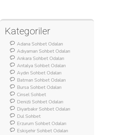
Kategoriler
Adana Sohbet Odaları
Adıyaman Sohbet Odaları
Ankara Sohbet Odaları
Antalya Sohbet Odaları
Aydın Sohbet Odaları
Batman Sohbet Odaları
Bursa Sohbet Odaları
Cinsel Sohbet
Denizli Sohbet Odaları
Diyarbakır Sohbet Odaları
Dul Sohbet
Erzurum Sohbet Odaları
Eskişehir Sohbet Odaları