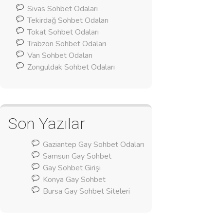
Sivas Sohbet Odaları
Tekirdağ Sohbet Odaları
Tokat Sohbet Odaları
Trabzon Sohbet Odaları
Van Sohbet Odaları
Zonguldak Sohbet Odaları
Son Yazılar
Gaziantep Gay Sohbet Odaları
Samsun Gay Sohbet
Gay Sohbet Girişi
Konya Gay Sohbet
Bursa Gay Sohbet Siteleri