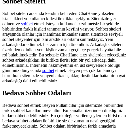
Sohbet Siteleri
Sohbet siteleri arasında kendini belli eden ChatHane yükselen
istatistikleri ve kullanıcı kitlesi ile dikkat çekiyor. Sitemizde yer
edinen ve
sohbet
etmek isteyen kullanıcılar zahmetsiz bir şekilde
birbirinden farklı kişileri tanımanın keyfini yaşıyor. Sohbet siteleri
arayışında olanlar için inanılmaz imkanlar sunan sitemizde seviyeli
sohbet isteyenler için tam aradıkları ortamı sunmaktayız. Yeni
arkadaşlıklar edinmek her zaman için önemlidir. Arkadaşlık siteleri
üzerinden edinilen yeni kişiler zaman geçtikçe gerçek hayatta bile
rol bulabilmektedir. Bu sebeple ChatHane tarzı sitelerden edeceğiniz
sohbet arkadaşlıkları ile birlikte ilerisi için bir yol arkadaşı dahi
edinebilirsiniz. İnternetin hakimiyetinin en üst seviyelerde olduğu
günümüz dünyasında
sohbet
etmek isteyen pek çok kullanıcıyı
barındıran sitemizde yepyeni arkadaşlıklar, dostluklar hatta bir hayat
arkadaşlığı dahi edinebilirsiniz.
Bedava Sohbet Odaları
Bedava sohbet etmek isteyen kullanıcılar için sitemizde birbirinden
farklı sohbet kanalları mevcuttur. Bu kanallar üzerinden dilediğiniz
kadar sohbet edebilirsiniz. En çok değer verilen şeylerden birisi olan
bedava sohbet odaları ile birlikte siz de zamanın nasıl geçtiğini
farketmeyeceksiniz. Sohbet odaları birbirinden farklı amaçlarla