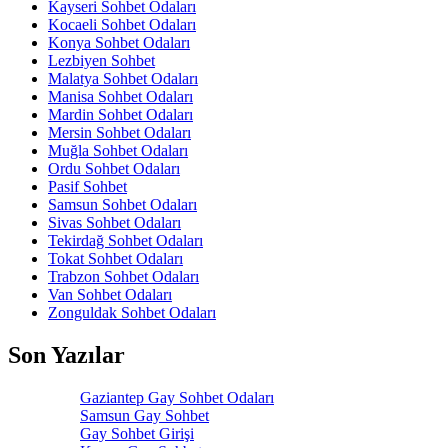
Kayseri Sohbet Odaları
Kocaeli Sohbet Odaları
Konya Sohbet Odaları
Lezbiyen Sohbet
Malatya Sohbet Odaları
Manisa Sohbet Odaları
Mardin Sohbet Odaları
Mersin Sohbet Odaları
Muğla Sohbet Odaları
Ordu Sohbet Odaları
Pasif Sohbet
Samsun Sohbet Odaları
Sivas Sohbet Odaları
Tekirdağ Sohbet Odaları
Tokat Sohbet Odaları
Trabzon Sohbet Odaları
Van Sohbet Odaları
Zonguldak Sohbet Odaları
Son Yazılar
Gaziantep Gay Sohbet Odaları
Samsun Gay Sohbet
Gay Sohbet Girişi