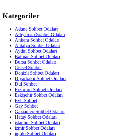
Kategoriler
Adana Sohbet Odaları
Adıyaman Sohbet Odaları
Ankara Sohbet Odaları
Antalya Sohbet Odaları
Aydın Sohbet Odaları
Batman Sohbet Odaları
Bursa Sohbet Odaları
Cinsel Sohbet
Denizli Sohbet Odaları
Diyarbakır Sohbet Odaları
Dul Sohbet
Erzurum Sohbet Odaları
Eskişehir Sohbet Odaları
Evli Sohbet
Gay Sohbet
Gaziantep Sohbet Odaları
Hatay Sohbet Odaları
istanbul Sohbet Odaları
izmir Sohbet Odaları
jigolo Sohbet Odaları