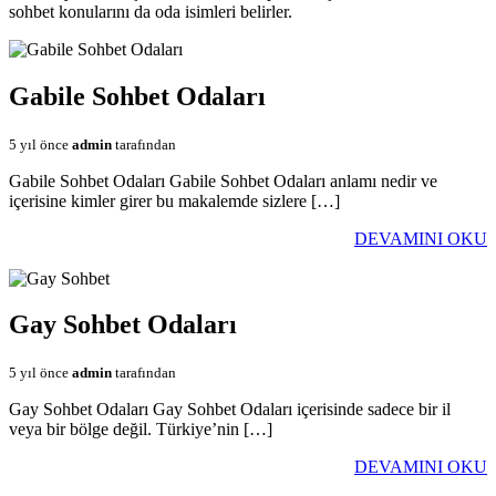
sohbet konularını da oda isimleri belirler.
Gabile Sohbet Odaları
5 yıl önce
admin
tarafından
Gabile Sohbet Odaları Gabile Sohbet Odaları anlamı nedir ve
içerisine kimler girer bu makalemde sizlere […]
DEVAMINI OKU
Gay Sohbet Odaları
5 yıl önce
admin
tarafından
Gay Sohbet Odaları Gay Sohbet Odaları içerisinde sadece bir il
veya bir bölge değil. Türkiye’nin […]
DEVAMINI OKU