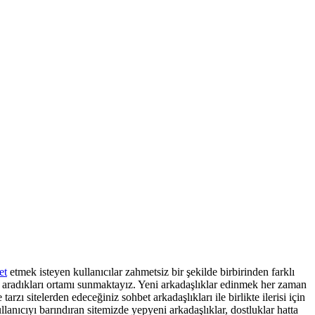
et
etmek isteyen kullanıcılar zahmetsiz bir şekilde birbirinden farklı
tam aradıkları ortamı sunmaktayız. Yeni arkadaşlıklar edinmek her zaman
zı sitelerden edeceğiniz sohbet arkadaşlıkları ile birlikte ilerisi için
lanıcıyı barındıran sitemizde yepyeni arkadaşlıklar, dostluklar hatta