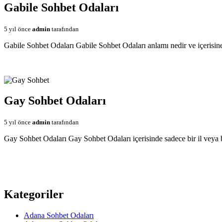
Gabile Sohbet Odaları
5 yıl önce
admin
tarafından
Gabile Sohbet Odaları Gabile Sohbet Odaları anlamı nedir ve içerisin
Gay Sohbet Odaları
5 yıl önce
admin
tarafından
Gay Sohbet Odaları Gay Sohbet Odaları içerisinde sadece bir il veya 
Kategoriler
Adana Sohbet Odaları