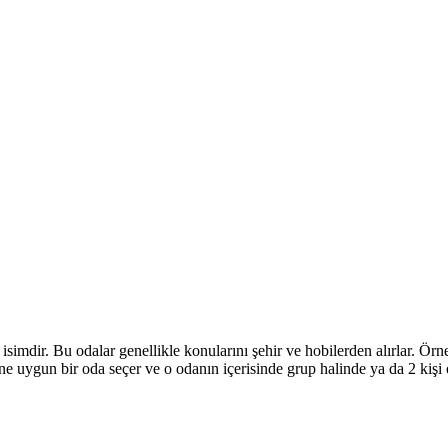
n isimdir. Bu odalar genellikle konularını şehir ve hobilerden alırlar. 
ine uygun bir oda seçer ve o odanın içerisinde grup halinde ya da 2 kişi