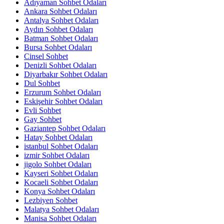
Adıyaman Sohbet Odaları
Ankara Sohbet Odaları
Antalya Sohbet Odaları
Aydın Sohbet Odaları
Batman Sohbet Odaları
Bursa Sohbet Odaları
Cinsel Sohbet
Denizli Sohbet Odaları
Diyarbakır Sohbet Odaları
Dul Sohbet
Erzurum Sohbet Odaları
Eskişehir Sohbet Odaları
Evli Sohbet
Gay Sohbet
Gaziantep Sohbet Odaları
Hatay Sohbet Odaları
istanbul Sohbet Odaları
izmir Sohbet Odaları
jigolo Sohbet Odaları
Kayseri Sohbet Odaları
Kocaeli Sohbet Odaları
Konya Sohbet Odaları
Lezbiyen Sohbet
Malatya Sohbet Odaları
Manisa Sohbet Odaları