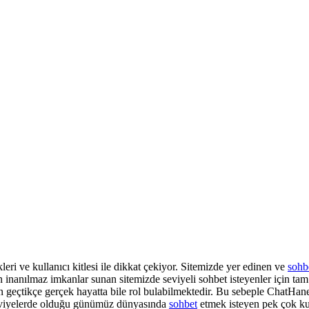
leri ve kullanıcı kitlesi ile dikkat çekiyor. Sitemizde yer edinen ve
sohb
için inanılmaz imkanlar sunan sitemizde seviyeli sohbet isteyenler için 
n geçtikçe gerçek hayatta bile rol bulabilmektedir. Bu sebeple ChatHane tar
t seviyelerde olduğu günümüz dünyasında
sohbet
etmek isteyen pek çok kul