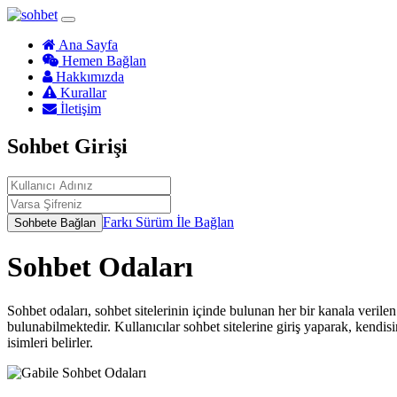
Ana Sayfa
Hemen Bağlan
Hakkımızda
Kurallar
İletişim
Sohbet Girişi
Farkı Sürüm İle Bağlan
Sohbete Bağlan
Sohbet Odaları
Sohbet odaları, sohbet sitelerinin içinde bulunan her bir kanala verile
bulunabilmektedir. Kullanıcılar sohbet sitelerine giriş yaparak, kendis
isimleri belirler.