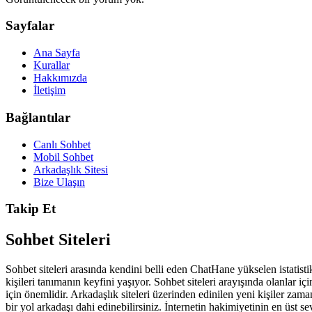
Sayfalar
Ana Sayfa
Kurallar
Hakkımızda
İletişim
Bağlantılar
Canlı Sohbet
Mobil Sohbet
Arkadaşlık Sitesi
Bize Ulaşın
Takip Et
Sohbet Siteleri
Sohbet siteleri arasında kendini belli eden ChatHane yükselen istatistik
kişileri tanımanın keyfini yaşıyor. Sohbet siteleri arayışında olanlar 
için önemlidir. Arkadaşlık siteleri üzerinden edinilen yeni kişiler zama
bir yol arkadaşı dahi edinebilirsiniz. İnternetin hakimiyetinin en üs