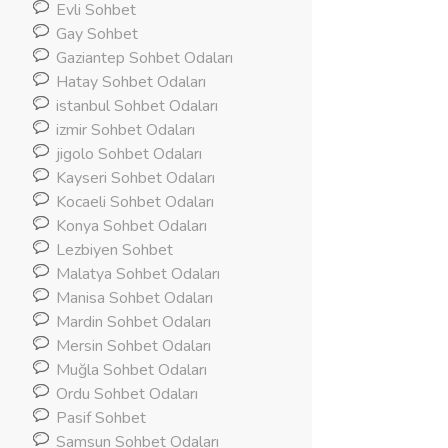
Evli Sohbet
Gay Sohbet
Gaziantep Sohbet Odaları
Hatay Sohbet Odaları
istanbul Sohbet Odaları
izmir Sohbet Odaları
jigolo Sohbet Odaları
Kayseri Sohbet Odaları
Kocaeli Sohbet Odaları
Konya Sohbet Odaları
Lezbiyen Sohbet
Malatya Sohbet Odaları
Manisa Sohbet Odaları
Mardin Sohbet Odaları
Mersin Sohbet Odaları
Muğla Sohbet Odaları
Ordu Sohbet Odaları
Pasif Sohbet
Samsun Sohbet Odaları