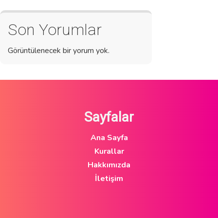
Son Yorumlar
Görüntülenecek bir yorum yok.
Sayfalar
Ana Sayfa
Kurallar
Hakkımızda
İletişim