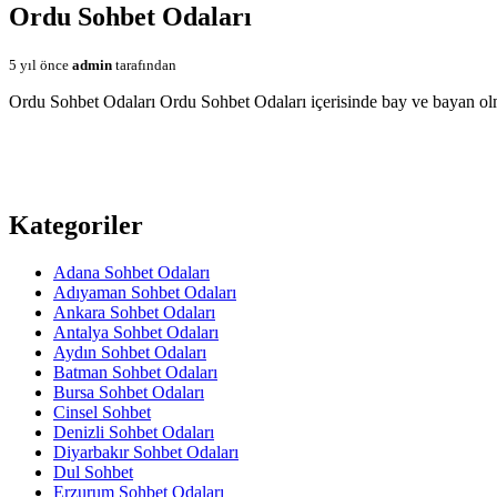
Ordu Sohbet Odaları
5 yıl önce
admin
tarafından
Ordu Sohbet Odaları Ordu Sohbet Odaları içerisinde bay ve bayan ol
Kategoriler
Adana Sohbet Odaları
Adıyaman Sohbet Odaları
Ankara Sohbet Odaları
Antalya Sohbet Odaları
Aydın Sohbet Odaları
Batman Sohbet Odaları
Bursa Sohbet Odaları
Cinsel Sohbet
Denizli Sohbet Odaları
Diyarbakır Sohbet Odaları
Dul Sohbet
Erzurum Sohbet Odaları