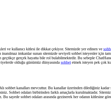
leri ve kullanıcı kitlesi ile dikkat çekiyor. Sitemizde yer edinen ve
sohb
için inanılmaz imkanlar sunan sitemizde seviyeli sohbet isteyenler için 
n geçtikçe gerçek hayatta bile rol bulabilmektedir. Bu sebeple ChatHane tar
t seviyelerde olduğu günümüz dünyasında
sohbet
etmek isteyen pek çok kul
klı sohbet kanalları mevcuttur. Bu kanallar üzerinden dilediğiniz kadar 
ksiniz. Sohbet odaları birbirinden farklı amaçlarla kurulmaktadır. Sitemi
z. Bu sayede sohbet odaları arasında gezinerek her odanın kitlesine göre 