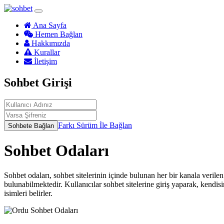
Ana Sayfa
Hemen Bağlan
Hakkımızda
Kurallar
İletişim
Sohbet Girişi
Farkı Sürüm İle Bağlan
Sohbete Bağlan
Sohbet Odaları
Sohbet odaları, sohbet sitelerinin içinde bulunan her bir kanala verile
bulunabilmektedir. Kullanıcılar sohbet sitelerine giriş yaparak, kendis
isimleri belirler.