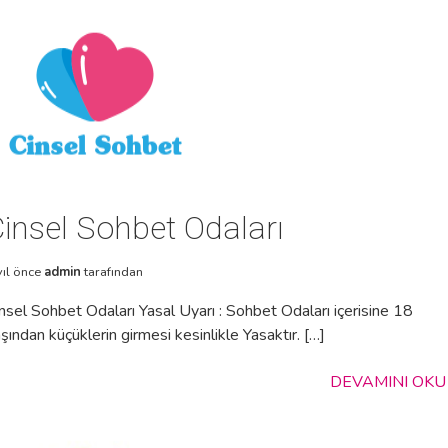
insel Sohbet Odaları
yıl önce
admin
tarafından
nsel Sohbet Odaları Yasal Uyarı : Sohbet Odaları içerisine 18
şından küçüklerin girmesi kesinlikle Yasaktır. […]
DEVAMINI OKU