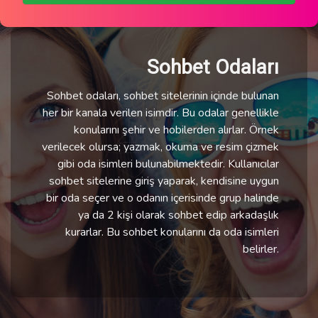
Sohbet Odaları
Sohbet odaları, sohbet sitelerinin içinde bulunan
her bir kanala verilen isimdir. Bu odalar genellikle
konularını şehir ve hobilerden alırlar. Örnek
verilecek olursa; yazmak, okuma ve resim çizmek
gibi oda isimleri bulunabilmektedir. Kullanıcılar
sohbet sitelerine giriş yaparak, kendisine uygun
bir oda seçer ve o odanın içerisinde grup halinde
ya da 2 kişi olarak sohbet edip arkadaşlık
kurarlar. Bu sohbet konularını da oda isimleri
belirler.