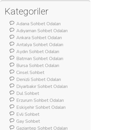
Kategoriler
Adana Sohbet Odaları
Adıyaman Sohbet Odaları
Ankara Sohbet Odaları
Antalya Sohbet Odaları
Aydın Sohbet Odaları
Batman Sohbet Odaları
Bursa Sohbet Odaları
Cinsel Sohbet
Denizli Sohbet Odaları
Diyarbakır Sohbet Odaları
Dul Sohbet
Erzurum Sohbet Odaları
Eskişehir Sohbet Odaları
Evli Sohbet
Gay Sohbet
Gaziantep Sohbet Odaları