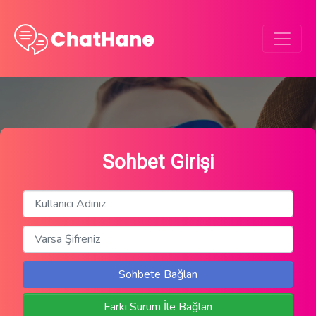
Sohbet Girişi
Sohbete Bağlan
Farkı Sürüm İle Bağlan