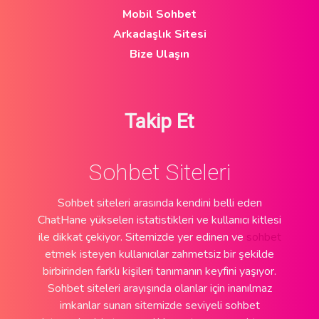
Mobil Sohbet
Arkadaşlık Sitesi
Bize Ulaşın
Takip Et
Sohbet Siteleri
Sohbet siteleri arasında kendini belli eden
ChatHane yükselen istatistikleri ve kullanıcı kitlesi
ile dikkat çekiyor. Sitemizde yer edinen ve
sohbet
etmek isteyen kullanıcılar zahmetsiz bir şekilde
birbirinden farklı kişileri tanımanın keyfini yaşıyor.
Sohbet siteleri arayışında olanlar için inanılmaz
imkanlar sunan sitemizde seviyeli sohbet