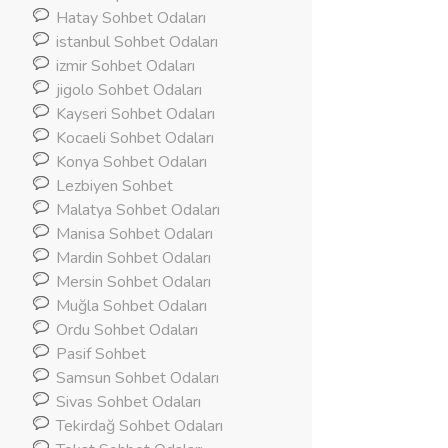
Hatay Sohbet Odaları
istanbul Sohbet Odaları
izmir Sohbet Odaları
jigolo Sohbet Odaları
Kayseri Sohbet Odaları
Kocaeli Sohbet Odaları
Konya Sohbet Odaları
Lezbiyen Sohbet
Malatya Sohbet Odaları
Manisa Sohbet Odaları
Mardin Sohbet Odaları
Mersin Sohbet Odaları
Muğla Sohbet Odaları
Ordu Sohbet Odaları
Pasif Sohbet
Samsun Sohbet Odaları
Sivas Sohbet Odaları
Tekirdağ Sohbet Odaları