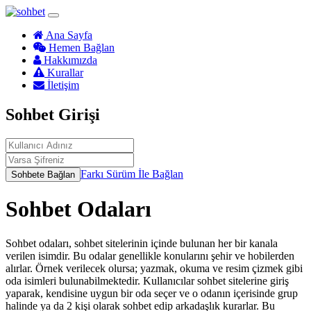
Ana Sayfa
Hemen Bağlan
Hakkımızda
Kurallar
İletişim
Sohbet Girişi
Farkı Sürüm İle Bağlan
Sohbete Bağlan
Sohbet Odaları
Sohbet odaları, sohbet sitelerinin içinde bulunan her bir kanala
verilen isimdir. Bu odalar genellikle konularını şehir ve hobilerden
alırlar. Örnek verilecek olursa; yazmak, okuma ve resim çizmek gibi
oda isimleri bulunabilmektedir. Kullanıcılar sohbet sitelerine giriş
yaparak, kendisine uygun bir oda seçer ve o odanın içerisinde grup
halinde ya da 2 kişi olarak sohbet edip arkadaşlık kurarlar. Bu