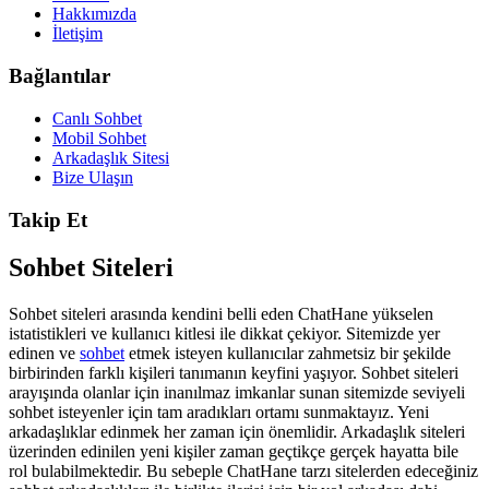
Hakkımızda
İletişim
Bağlantılar
Canlı Sohbet
Mobil Sohbet
Arkadaşlık Sitesi
Bize Ulaşın
Takip Et
Sohbet Siteleri
Sohbet siteleri arasında kendini belli eden ChatHane yükselen
istatistikleri ve kullanıcı kitlesi ile dikkat çekiyor. Sitemizde yer
edinen ve
sohbet
etmek isteyen kullanıcılar zahmetsiz bir şekilde
birbirinden farklı kişileri tanımanın keyfini yaşıyor. Sohbet siteleri
arayışında olanlar için inanılmaz imkanlar sunan sitemizde seviyeli
sohbet isteyenler için tam aradıkları ortamı sunmaktayız. Yeni
arkadaşlıklar edinmek her zaman için önemlidir. Arkadaşlık siteleri
üzerinden edinilen yeni kişiler zaman geçtikçe gerçek hayatta bile
rol bulabilmektedir. Bu sebeple ChatHane tarzı sitelerden edeceğiniz