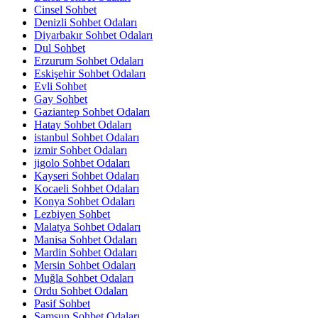
Cinsel Sohbet
Denizli Sohbet Odaları
Diyarbakır Sohbet Odaları
Dul Sohbet
Erzurum Sohbet Odaları
Eskişehir Sohbet Odaları
Evli Sohbet
Gay Sohbet
Gaziantep Sohbet Odaları
Hatay Sohbet Odaları
istanbul Sohbet Odaları
izmir Sohbet Odaları
jigolo Sohbet Odaları
Kayseri Sohbet Odaları
Kocaeli Sohbet Odaları
Konya Sohbet Odaları
Lezbiyen Sohbet
Malatya Sohbet Odaları
Manisa Sohbet Odaları
Mardin Sohbet Odaları
Mersin Sohbet Odaları
Muğla Sohbet Odaları
Ordu Sohbet Odaları
Pasif Sohbet
Samsun Sohbet Odaları