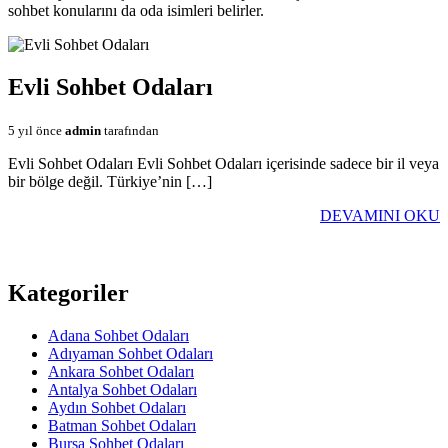
sohbet konularını da oda isimleri belirler.
Evli Sohbet Odaları
5 yıl önce
admin
tarafından
Evli Sohbet Odaları Evli Sohbet Odaları içerisinde sadece bir il veya
bir bölge değil. Türkiye’nin […]
DEVAMINI OKU
Kategoriler
Adana Sohbet Odaları
Adıyaman Sohbet Odaları
Ankara Sohbet Odaları
Antalya Sohbet Odaları
Aydın Sohbet Odaları
Batman Sohbet Odaları
Bursa Sohbet Odaları