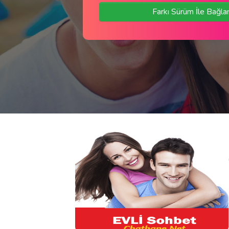
Farkı Sürüm İle Bağla