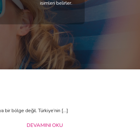
isimleri belirler.
a bir bölge değil. Türkiye’nin […]
DEVAMINI OKU