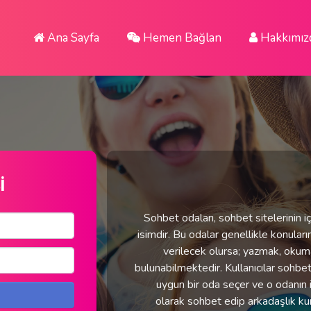
Ana Sayfa
Hemen Bağlan
Hakkımız
i
Sohbet odaları, sohbet sitelerinin i
isimdir. Bu odalar genellikle konuları
verilecek olursa; yazmak, okuma
bulunabilmektedir. Kullanıcılar sohbet
uygun bir oda seçer ve o odanın i
olarak sohbet edip arkadaşlık ku