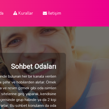
da
Kurallar
İletişim
Sohbet Odaları
çinde bulunan her bir kanala verilen
nı şehir ve hobilerden alırlar. Örnek
 ve resim çizmek gibi oda isimleri
 sitelerine giriş yaparak, kendisine
çerisinde grup halinde ya da 2 kişi
rarlar. Bu sohbet konularını da oda