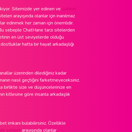
çekiyor. Sitemizde yer edinen ve
sohbet
teleri arayışında olanlar için inanılmaz
klar edinmek her zaman için önemlidir.
. Bu sebeple ChatHane tarzı sitelerden
miyetinin en üst seviyelerde olduğu
dostluklar hatta bir hayat arkadaşlığı
nallar üzerinden dilediğiniz kadar
amanın nasıl geçtiğini farketmeyeceksiniz.
a birlikte size ve düşüncelerinize en
ın kitlesine göre insanla arkadaşlık
et imkanı bulabilirsiniz. Özellikle
ürk sohbet
arayışında olanlar