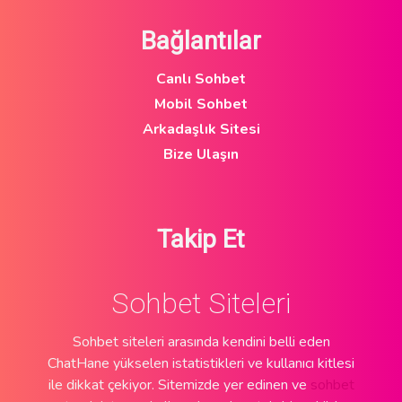
Bağlantılar
Canlı Sohbet
Mobil Sohbet
Arkadaşlık Sitesi
Bize Ulaşın
Takip Et
Sohbet Siteleri
Sohbet siteleri arasında kendini belli eden
ChatHane yükselen istatistikleri ve kullanıcı kitlesi
ile dikkat çekiyor. Sitemizde yer edinen ve
sohbet