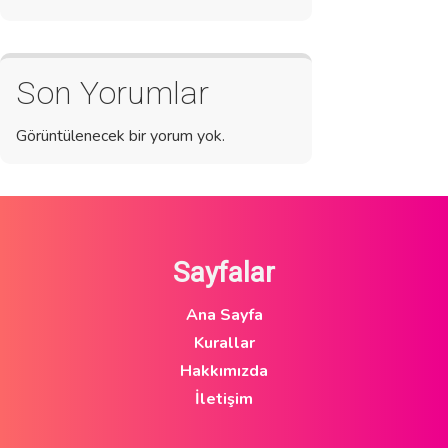
Son Yorumlar
Görüntülenecek bir yorum yok.
Sayfalar
Ana Sayfa
Kurallar
Hakkımızda
İletişim