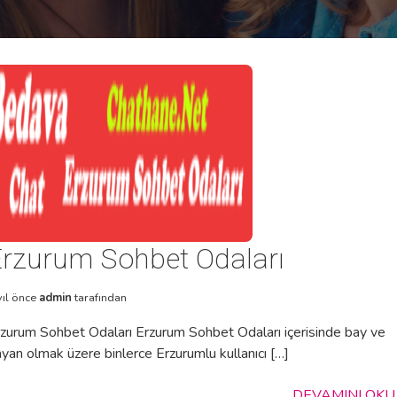
Erzurum Sohbet Odaları
yıl önce
admin
tarafından
zurum Sohbet Odaları Erzurum Sohbet Odaları içerisinde bay ve
yan olmak üzere binlerce Erzurumlu kullanıcı […]
DEVAMINI OKU