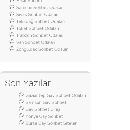
Pasif Sohbet
Samsun Sohbet Odaları
Sivas Sohbet Odaları
Tekirdağ Sohbet Odaları
Tokat Sohbet Odaları
Trabzon Sohbet Odaları
Van Sohbet Odaları
Zonguldak Sohbet Odaları
Son Yazılar
Gaziantep Gay Sohbet Odaları
Samsun Gay Sohbet
Gay Sohbet Girişi
Konya Gay Sohbet
Bursa Gay Sohbet Siteleri