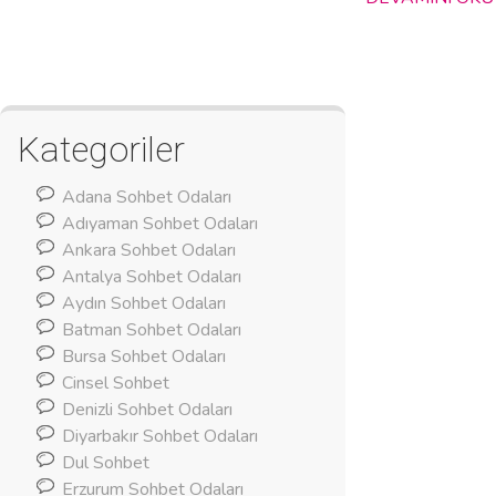
Kategoriler
Adana Sohbet Odaları
Adıyaman Sohbet Odaları
Ankara Sohbet Odaları
Antalya Sohbet Odaları
Aydın Sohbet Odaları
Batman Sohbet Odaları
Bursa Sohbet Odaları
Cinsel Sohbet
Denizli Sohbet Odaları
Diyarbakır Sohbet Odaları
Dul Sohbet
Erzurum Sohbet Odaları