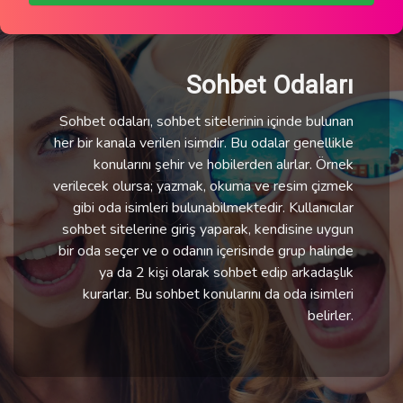
Sohbet Odaları
Sohbet odaları, sohbet sitelerinin içinde bulunan
her bir kanala verilen isimdir. Bu odalar genellikle
konularını şehir ve hobilerden alırlar. Örnek
verilecek olursa; yazmak, okuma ve resim çizmek
gibi oda isimleri bulunabilmektedir. Kullanıcılar
sohbet sitelerine giriş yaparak, kendisine uygun
bir oda seçer ve o odanın içerisinde grup halinde
ya da 2 kişi olarak sohbet edip arkadaşlık
kurarlar. Bu sohbet konularını da oda isimleri
belirler.