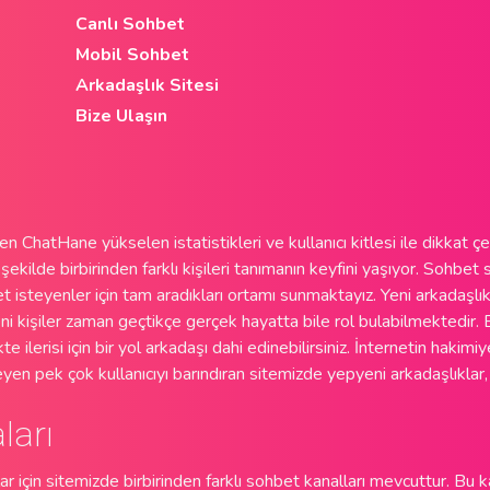
Canlı Sohbet
Mobil Sohbet
Arkadaşlık Sitesi
Bize Ulaşın
en ChatHane yükselen istatistikleri ve kullanıcı kitlesi ile dikkat 
ekilde birbirinden farklı kişileri tanımanın keyfini yaşıyor. Sohbet si
 isteyenler için tam aradıkları ortamı sunmaktayız. Yeni arkadaşlı
eni kişiler zaman geçtikçe gerçek hayatta bile rol bulabilmektedir
kte ilerisi için bir yol arkadaşı dahi edinebilirsiniz. İnternetin haki
en pek çok kullanıcıyı barındıran sitemizde yepyeni arkadaşlıklar, 
ları
 için sitemizde birbirinden farklı sohbet kanalları mevcuttur. Bu ka