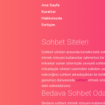
Ana Sayfa
Kurallar
Hakkımızda
İletişim
Sohbet Siteleri
Sohbet siteleri arasında kendini belli ed
etmek isteyen kullanıcılar zahmetsiz bir ş
imkanlar sunan sitemizde seviyeli sohbet
Arkadaşlık siteleri üzerinden edinilen y
edeceğiniz sohbet arkadaşlıkları ile birli
günümüz dünyasında
sohbet
etmek istey
dahi edinebilirsiniz.
Bedava Sohbet Oda
Bedava sohbet etmek isteyen kullanıcılar