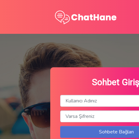
Sohbet Giriş
Sohbete Bağlan