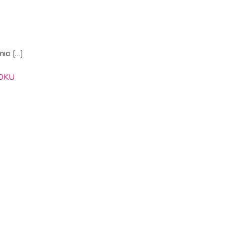
ıcı […]
OKU