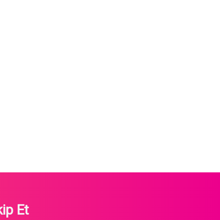
ip Et