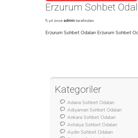
Erzurum Sohbet Odal
5 yıl önce
admin
tarafından
Erzurum Sohbet Odaları Erzurum Sohbet Odala
Kategoriler
Adana Sohbet Odaları
Adıyaman Sohbet Odaları
Ankara Sohbet Odaları
Antalya Sohbet Odaları
Aydın Sohbet Odaları