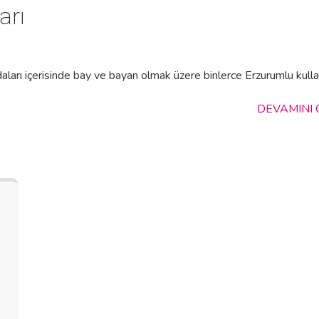
arı
rı içerisinde bay ve bayan olmak üzere binlerce Erzurumlu kullan
DEVAMINI 