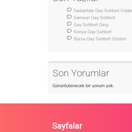
Gaziantep Gay Sohbet Odala
Samsun Gay Sohbet
Gay Sohbet Girişi
Konya Gay Sohbet
Bursa Gay Sohbet Siteleri
Son Yorumlar
Görüntülenecek bir yorum yok.
Sayfalar