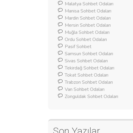
Malatya Sohbet Odaları
Manisa Sohbet Odaları
Mardin Sohbet Odaları
Mersin Sohbet Odaları
Muğla Sohbet Odaları
Ordu Sohbet Odaları
Pasif Sohbet
Samsun Sohbet Odaları
Sivas Sohbet Odaları
Tekirdağ Sohbet Odaları
Tokat Sohbet Odaları
Trabzon Sohbet Odaları
Van Sohbet Odaları
Zonguldak Sohbet Odaları
Son Yazılar