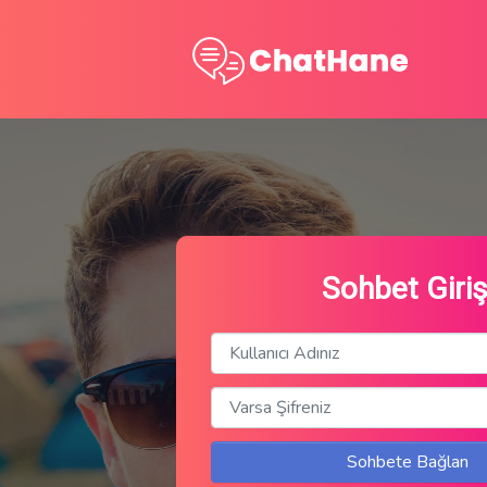
Sohbet Giriş
Sohbete Bağlan