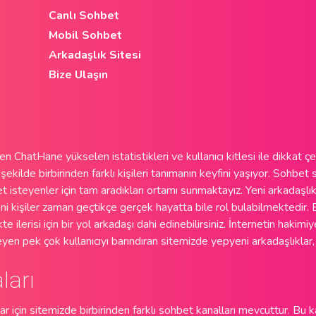
Canlı Sohbet
Mobil Sohbet
Arkadaşlık Sitesi
Bize Ulaşın
en ChatHane yükselen istatistikleri ve kullanıcı kitlesi ile dikkat 
ekilde birbirinden farklı kişileri tanımanın keyfini yaşıyor. Sohbet si
 isteyenler için tam aradıkları ortamı sunmaktayız. Yeni arkadaşlı
eni kişiler zaman geçtikçe gerçek hayatta bile rol bulabilmektedir
kte ilerisi için bir yol arkadaşı dahi edinebilirsiniz. İnternetin haki
en pek çok kullanıcıyı barındıran sitemizde yepyeni arkadaşlıklar, 
ları
 için sitemizde birbirinden farklı sohbet kanalları mevcuttur. Bu ka