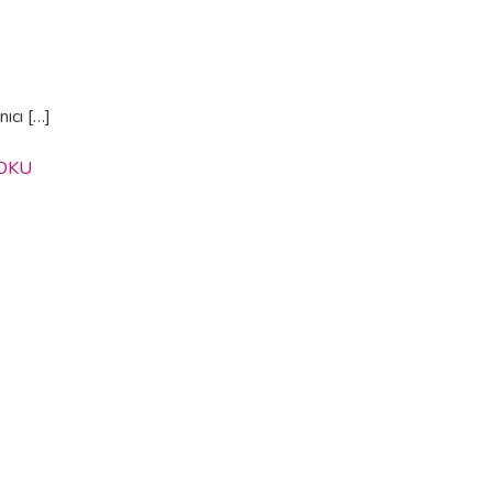
ıcı […]
OKU